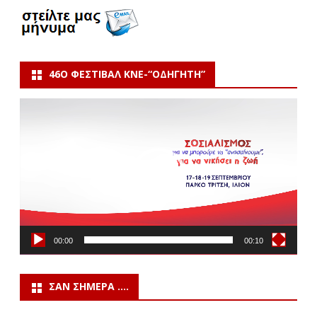
46Ο ΦΕΣΤΙΒΆΛ ΚΝΕ-“ΟΔΗΓΗΤΗ”
Πρόγραμμα
Αναπαραγωγής
Βίντεο
00:00
00:10
ΣΑΝ ΣΉΜΕΡΑ ….