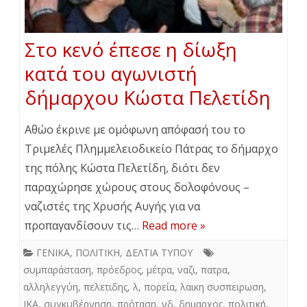
Στο κενό έπεσε η δίωξη
κατά του αγωνιστή
δήμαρχου Κώστα Πελετίδη
Αθώο έκρινε με ομόφωνη απόφασή του το
Τριμελές Πλημμελειοδικείο Πάτρας το δήμαρχο
της πόλης Κώστα Πελετίδη, διότι δεν
παραχώρησε χώρους στους δολοφόνους –
ναζιστές της Χρυσής Αυγής για να
προπαγανδίσουν τις…
Read more »
ΓΕΝΙΚΑ
,
ΠΟΛΙΤΙΚΗ
,
ΔΕΛΤΙΑ ΤΥΠΟΥ
συμπαράσταση
,
πρόεδρος
,
μέτρα
,
ναζι
,
πατρα
,
αλληλεγγύη
,
πελετιδης
,
λ
,
πορεία
,
λαικη συσπειρωση
,
ΙΚΑ
,
συγκυβέρνηση
,
πρόταση
,
νδ
,
δημαρχος
,
πολιτική
,