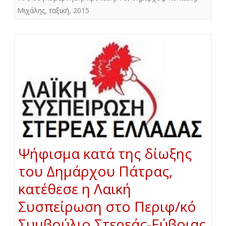
Μιχάλης
,
ταξική
,
2015
Ψήφισμα κατά της δίωξης
του Δημάρχου Πάτρας,
κατέθεσε η Λαική
Συσπείρωση στο Περιφ/κό
Συμβούλιο Στερεάς-Εύβοιας