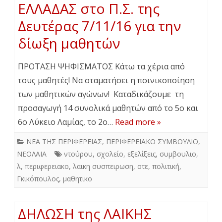
ΕΛΛΑΔΑΣ στο Π.Σ. της
Δευτέρας 7/11/16 για την
δίωξη μαθητών
ΠΡΟΤΑΣΗ ΨΗΦΙΣΜΑΤΟΣ Κάτω τα χέρια από
τους μαθητές! Να σταματήσει η ποινικοποίηση
των μαθητικών αγώνων! Kαταδικάζουμε τη
προσαγωγή 14 συνολικά μαθητών από το 5ο και
6ο Λύκειο Λαμίας, το 2ο…
Read more »
ΝΕΑ ΤΗΣ ΠΕΡΙΦΕΡΕΙΑΣ
,
ΠΕΡΙΦΕΡΕΙΑΚΟ ΣΥΜΒΟΥΛΙΟ
,
ΝΕΟΛΑΙΑ
ντούρου
,
σχολείο
,
εξελίξεις
,
συμβουλιο
,
λ
,
περιφερειακο
,
λαικη συσπειρωση
,
οτε
,
πολιτική
,
Γκικόπουλος
,
μαθητικο
ΔΗΛΩΣΗ της ΛΑΙΚΗΣ