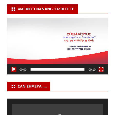
46Ο ΦΕΣΤΙΒΆΛ ΚΝΕ-“ΟΔΗΓΗΤΗ”
Πρόγραμμα
Αναπαραγωγής
Βίντεο
00:00
00:10
ΣΑΝ ΣΉΜΕΡΑ ….