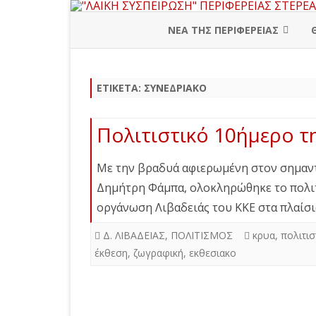
ΝΕΑ ΤΗΣ ΠΕΡΙΦΕΡΕΙΑΣ
ΠΕΡΙΦΕΡΕΙΑΚΗ ΔΙΟΙΚΗΣΗ
ΕΤΙΚΈΤΑ:
ΣΥΝΕΔΡΙΑΚΟ
ΒΟΙΩΤΙΑ
ΕΥΒΟΙΑ
Πολιτιστικό 10ήμερο τ
ΕΥΡΥΤΑΝΙΑ
Με την βραδυά αφιερωμένη στον σημαντ
ΦΘΙΩΤΙΔΑ
Δημήτρη Φάμπα, ολοκληρώθηκε το πολι
οργάνωση Λιβαδειάς του ΚΚΕ στα πλαίσ
ΦΩΚΙΔΑ
Δ. ΛΙΒΑΔΕΙΑΣ
,
ΠΟΛΙΤΙΣΜΟΣ
κρυα
,
πολιτισ
έκθεση
,
ζωγραφική
,
εκθεσιακο