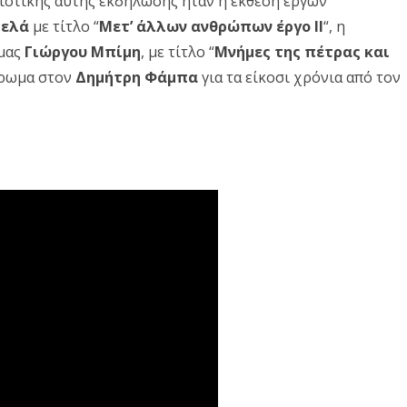
ιστικής αυτής εκδήλωσης ήταν η έκθεση έργων
Δ. ΣΚΥΡΟΥ
Δ. ΜΩΛΟΥ-ΑΓ.ΚΩΝ/ΝΟΥ
ΠΕΡΙΒΑΛΛΟΝ
ρελά
με τίτλο “
Μετ’ άλλων ανθρώπων έργο II
“, η
Δ. ΣΤΥΛΙΔΑΣ
ΕΠΙΣΤΗΜΗ
 μας
Γιώργου Μπίμη
, με τίτλο “
Μνήμες της πέτρας και
ιέρωμα στον
Δημήτρη Φάμπα
για τα είκοσι χρόνια από τον
ΠΟΛΙΤΙΣΜΟΣ
ΑΘΛΗΤΙΣΜΟΣ
ΕΥΡΩΠΑΪΚΗ ΕΝΩΣΗ
ΚΟΣΜΟΣ
ΑΝΑΔΡΟΜΕΣ ΣΤΗΝ
ΠΡΟΣΦΑΤΗ ΙΣΤΟΡΙΑ