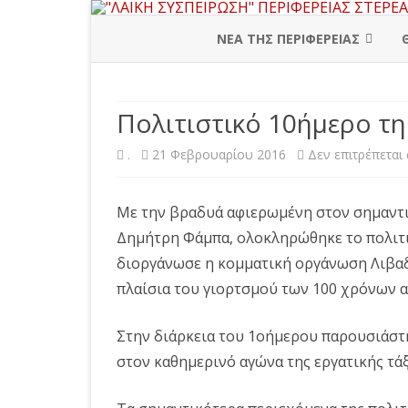
ΝΕΑ ΤΗΣ ΠΕΡΙΦΕΡΕΙΑΣ
ΠΕΡΙΦΕΡΕΙΑΚΗ ΔΙΟΙΚΗΣΗ
Πολιτιστικό 10ήμερο τη
ΒΟΙΩΤΙΑ
.
21 Φεβρουαρίου 2016
Δεν επιτρέπεται
ΕΥΒΟΙΑ
ΕΥΡΥΤΑΝΙΑ
Με την βραδυά αφιερωμένη στον σημαντι
ΦΘΙΩΤΙΔΑ
Δημήτρη Φάμπα,
ολοκληρώθηκε το πολιτ
διοργάνωσε η κομματική οργάνωση Λιβαδ
ΦΩΚΙΔΑ
πλαίσια του γιορτσμού των 100 χρόνων α
Στην διάρκεια του 1οήμερου παρουσιάστη
στον καθημερινό αγώνα της εργατικής τάξ