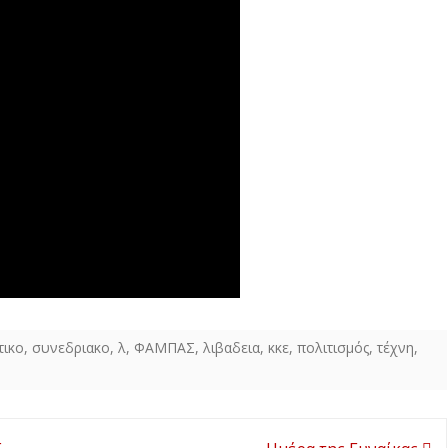
τικο
,
συνεδριακο
,
λ
,
ΦΑΜΠΑΣ
,
λιβαδεια
,
κκε
,
πολιτισμός
,
τέχνη
,