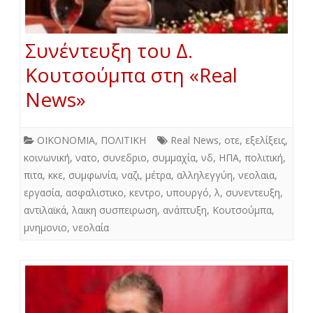
Συνέντευξη του Δ.
Κουτσούμπα στη «Real
News»
ΟΙΚΟΝΟΜΙΑ
,
ΠΟΛΙΤΙΚΗ
Real News
,
οτε
,
εξελίξεις
,
κοινωνική
,
νατο
,
συνεδριο
,
συμμαχία
,
νδ
,
ΗΠΑ
,
πολιτική
,
πιτα
,
κκε
,
συμφωνία
,
ναζι
,
μέτρα
,
αλληλεγγύη
,
νεολαια
,
εργασία
,
ασφαλιστικο
,
κεντρο
,
υπουργό
,
λ
,
συνεντευξη
,
αντιλαϊκά
,
λαικη συσπειρωση
,
ανάπτυξη
,
Κουτσούμπα
,
μνημονιο
,
νεολαία