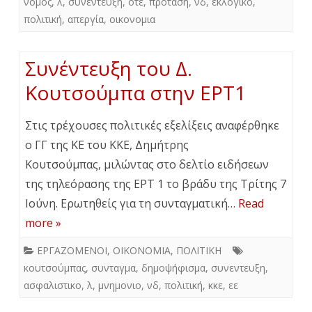
νόμος
,
λ
,
συνεντευξη
,
οτε
,
πρόταση
,
νδ
,
εκλογικο
,
πολιτική
,
απεργία
,
οικονομια
Συνέντευξη του Δ.
Κουτσούμπα στην ΕΡΤ1
Στις τρέχουσες πολιτικές εξελίξεις αναφέρθηκε
ο ΓΓ της ΚΕ του ΚΚΕ, Δημήτρης
Κουτσούμπας, μιλώντας στο δελτίο ειδήσεων
της τηλεόρασης της ΕΡΤ 1 το βράδυ της Τρίτης 7
Ιούνη. Ερωτηθείς για τη συνταγματική…
Read
more »
ΕΡΓΑΖΟΜΕΝΟΙ
,
ΟΙΚΟΝΟΜΙΑ
,
ΠΟΛΙΤΙΚΗ
κουτσούμπας
,
συνταγμα
,
δημοψήφισμα
,
συνεντευξη
,
ασφαλιστικο
,
λ
,
μνημονιο
,
νδ
,
πολιτική
,
κκε
,
εε