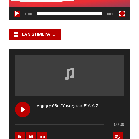
00:00
00:10
ΣΑΝ ΣΉΜΕΡΑ ….
Δημητριάδη-Ύμνος-του-Ε.Λ.Α.Σ
00:00