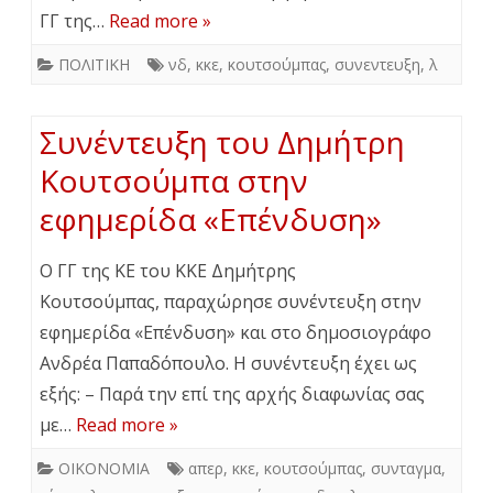
ΓΓ της…
Read more »
ΠΟΛΙΤΙΚΗ
νδ
,
κκε
,
κουτσούμπας
,
συνεντευξη
,
λ
Συνέντευξη του Δημήτρη
Κουτσούμπα στην
εφημερίδα «Επένδυση»
Ο ΓΓ της ΚΕ του ΚΚΕ Δημήτρης
Κουτσούμπας, παραχώρησε συνέντευξη στην
εφημερίδα «Επένδυση» και στο δημοσιογράφο
Ανδρέα Παπαδόπουλο. Η συνέντευξη έχει ως
εξής: – Παρά την επί της αρχής διαφωνίας σας
με…
Read more »
ΟΙΚΟΝΟΜΙΑ
απερ
,
κκε
,
κουτσούμπας
,
συνταγμα
,