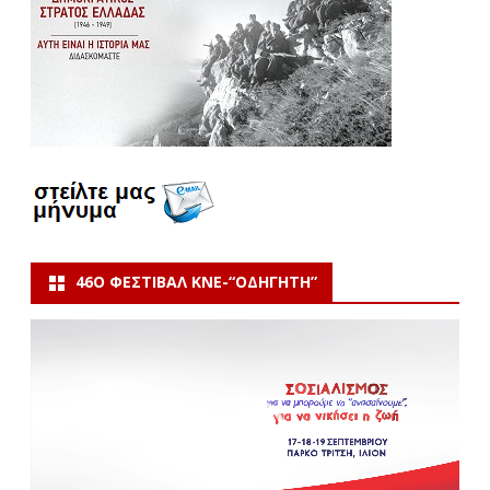
46Ο ΦΕΣΤΙΒΆΛ ΚΝΕ-“ΟΔΗΓΗΤΗ”
Πρόγραμμα
Αναπαραγωγής
Βίντεο