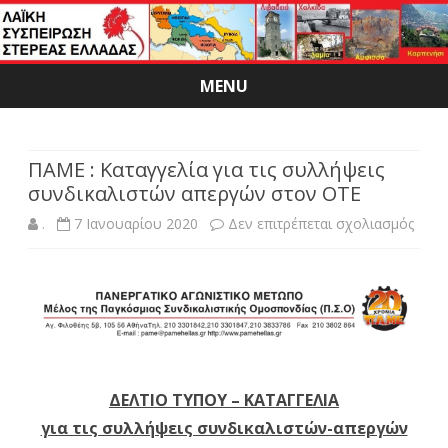
MENU
Skip
to
content
ΠΑΜΕ : Καταγγελία για τις συλλήψεις
συνδικαλιστών απεργών στον ΟΤΕ
στο
.
7 Ιανουαρίου 2020
Δεν επιτρέπεται σχολιασμός
ΠΑΜ
:
Κατα
για
τις
ΔΕΛΤΙΟ ΤΥΠΟΥ – ΚΑΤΑΓΓΕΛΙΑ
για τις συλλήψεις συνδικαλιστών-απεργών
συλλ