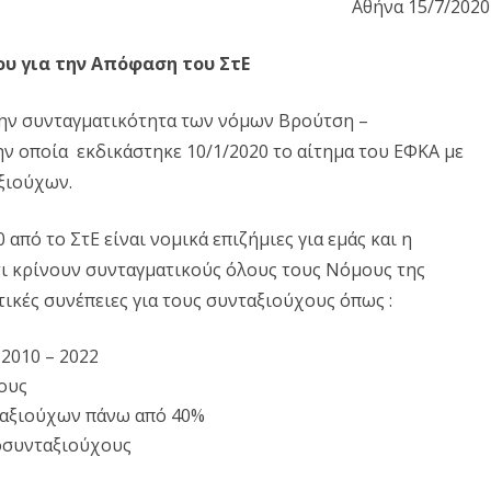
Αθήνα 15/7/2020
Δ. ΣΚΥΡΟΥ
Δ. ΜΩΛΟΥ-ΑΓ.ΚΩΝ/ΝΟΥ
ΠΕΡΙΒΑΛΛΟΝ
την
Δ. ΣΤΥΛΙΔΑΣ
ΕΠΙΣΤΗΜΗ
υ για την Απόφαση του ΣτΕ
Απόφαση
ΠΟΛΙΤΙΣΜΟΣ
του
την συνταγματικότητα των νόμων Βρούτση –
ΑΘΛΗΤΙΣΜΟΣ
ην οποία εκδικάστηκε 10/1/2020 το αίτημα του ΕΦΚΑ με
ΣτΕ
αξιούχων.
ΕΥΡΩΠΑΪΚΗ ΕΝΩΣΗ
ΚΟΣΜΟΣ
 από το ΣτΕ είναι νομικά επιζήμιες για εμάς και η
τι κρίνουν συνταγματικούς όλους τους Νόμους της
ΑΝΑΔΡΟΜΕΣ ΣΤΗΝ
ητικές συνέπειες για τους συνταξιούχους όπως :
ΠΡΟΣΦΑΤΗ ΙΣΤΟΡΙΑ
2010 – 2022
ους
ταξιούχων πάνω από 40%
οσυνταξιούχους