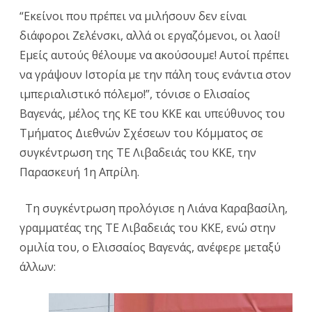
“Εκείνοι που πρέπει να μιλήσουν δεν είναι
ΚΚΕ
διάφοροι Ζελένσκι, αλλά οι εργαζόμενοι, οι λαοί!
στη
Εμείς αυτούς θέλουμε να ακούσουμε! Αυτοί πρέπει
Λιβαδει
να γράψουν Ιστορία με την πάλη τους ενάντια στον
ιμπεριαλιστικό πόλεμο!”, τόνισε ο Ελισαίος
“
Οι
Βαγενάς, μέλος της ΚΕ του ΚΚΕ και υπεύθυνος του
λαοί
Τμήματος Διεθνών Σχέσεων του Κόμματος σε
πρέπει
συγκέντρωση της ΤΕ Λιβαδειάς του ΚΚΕ, την
να
Παρασκευή 1η Απρίλη.
γράψου
Τη συγκέντρωση προλόγισε η Λιάνα Καραβασίλη,
Ιστορία
γραμματέας της ΤΕ Λιβαδειάς του ΚΚΕ, ενώ στην
με
ομιλία του, ο Ελισσαίος Βαγενάς, ανέφερε μεταξύ
άλλων:
την
πάλη