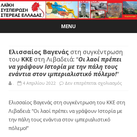
MENU
Skip
to
content
Ελισσαίος Βαγενάς
στη συγκέντρωση
του
ΚΚΕ
στη Λιβαδειά: “
Οι λαοί πρέπει
να γράψουν Ιστορία με την πάλη τους
ενάντια στον ιμπεριαλιστικό πόλεμο!
“
στο
.
4 Απριλίου 2022
Δεν επιτρέπεται σχολιασμός
Ελισσα
Ελισσαίος Βαγενάς στη συγκέντρωση του ΚΚΕ στη
Βαγεν
Λιβαδειά: “Οι λαοί πρέπει να γράψουν Ιστορία με
στη
την πάλη τους ενάντια στον ιμπεριαλιστικό
συγκέν
πόλεμο!”
του