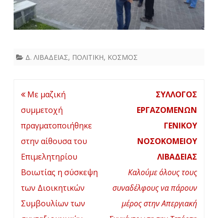
Δ. ΛΙΒΑΔΕΙΑΣ
,
ΠΟΛΙΤΙΚΗ
,
ΚΟΣΜΟΣ
Πλοήγηση
Με μαζική
ΣΥΛΛΟΓΟΣ
άρθρων
συμμετοχή
ΕΡΓΑΖΟΜΕΝΩΝ
πραγματοποιήθηκε
ΓΕΝΙΚΟΥ
στην αίθουσα του
ΝΟΣΟΚΟΜΕΙΟΥ
Επιμελητηρίου
ΛΙΒΑΔΕΙΑΣ
Βοιωτίας η σύσκεψη
Καλούμε όλους τους
των Διοικητικών
συναδέλφους να πάρουν
Συμβουλίων των
μέρος στην Απεργιακή