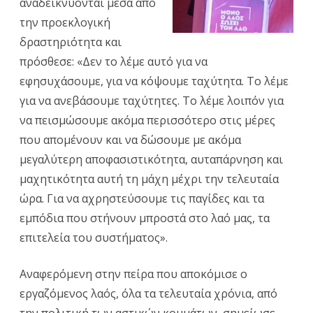
αναδεικνύονται μέσα από
13
την προεκλογική
Μάη,
δραστηριότητα και
στην
πρόσθεσε: «Δεν το λέμε αυτό για να
προεκλο
εφησυχάσουμε, για να κόψουμε ταχύτητα. Το λέμε
για να ανεβάσουμε ταχύτητες. Το λέμε λοιπόν για
συγκέντ
να πεισμώσουμε ακόμα περισσότερο στις μέρες
της
που απομένουν και να δώσουμε με ακόμα
Λιβαδειά
μεγαλύτερη αποφασιστικότητα, αυταπάρνηση και
στην
μαχητικότητα αυτή τη μάχη μέχρι την τελευταία
ώρα. Για να αχρηστεύσουμε τις παγίδες και τα
πλατεία
εμπόδια που στήνουν μπροστά στο λαό μας, τα
Εθνικής
επιτελεία του συστήματος».
Αντίστασ
Αναφερόμενη στην πείρα που αποκόμισε ο
εργαζόμενος λαός, όλα τα τελευταία χρόνια, από