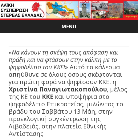
MENU
Skip
to
content
«
Να κάνουν τη σκέψη τους απόφαση και
πράξη και να φτάσουν στην κάλπη με το
ψηφοδέλτιο του ΚΚΕ!
» Αυτό το κάλεσμα
απηύθυνε σε όλους όσους σκέφτονται
για πρώτη φορά να ψηφίσουν ΚΚΕ, η
Χριστίνα Παναγιωτακοπούλου
, μέλος
της ΚΕ του
ΚΚΕ
και υποψήφια στο
ψηφοδέλτιο Επικρατείας, μιλώντας το
βράδυ του Σαββάτου 13 Μάη, στην
προεκλογική συγκέντρωση της
Λιβαδειάς, στην πλατεία Εθνικής
Αντίστασης