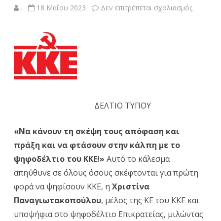
στο
.
18 Μαΐου 2023
Δεν επιτρέπεται σχολιασμός
«
Να
κάνουν
τη
σκέψη
τους
ΔΕΛΤΙΟ ΤΥΠΟΥ
απόφαση
και
«Να κάνουν τη σκέψη τους απόφαση και
πράξη και να φτάσουν στην κάλπη με το
πράξη
ψηφοδέλτιο του ΚΚΕ!»
Αυτό το κάλεσμα
και
απηύθυνε σε όλους όσους σκέφτονται για πρώτη
να
φορά να ψηφίσουν ΚΚΕ, η
Χριστίνα
φτάσουν
Παναγιωτακοπούλου
, μέλος της ΚΕ του ΚΚΕ και
υποψήφια στο ψηφοδέλτιο Επικρατείας, μιλώντας
στην