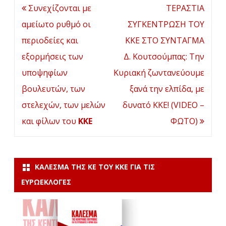
Πλοήγηση
Συνεχίζονται με
ΤΕΡΑΣΤΙΑ
άρθρων
αμείωτο ρυθμό οι
ΣΥΓΚΕΝΤΡΩΣΗ ΤΟΥ
περιοδείες και
ΚΚΕ ΣΤΟ ΣΥΝΤΑΓΜΑ
εξορμήσεις των
Δ. Κουτσούμπας: Την
υποψηφίων
Κυριακή ζωντανεύουμε
βουλευτών, των
ξανά την ελπίδα, με
στελεχών, των μελών
δυνατό ΚΚΕ! (VIDEO –
και φίλων του
ΚΚΕ
ΦΩΤΟ)
ΚΆΛΕΣΜΑ ΤΗΣ ΚΕ ΤΟΥ ΚΚΕ ΓΙΑ ΤΙΣ
ΕΥΡΩΕΚΛΟΓΈΣ