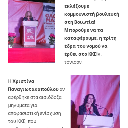
ΚΕ
εκλέξουμε
του
κομμουνιστή βουλευτή
ΚΚΕ
στη Βοιωτία!
Μπορούμε να τα
και
καταφέρουμε, η τρίτη
υποψήφ
έδρα του νομού να
στο
έρθει στο ΚΚΕ!»
,
ψηφοδέλ
τόνισαν.
Επικρατε
μιλώντας
Η
Χριστίνα
Παναγιωτακοπούλου
αν
το
αφέρθηκε στα αισιόδοξα
βράδυ
μηνύματα για
του
αποφασιστική ενίσχυση
Σαββάτο
του ΚΚΕ, που