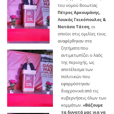
του νομού Βοιωτίας
σκέφτον
Πέτρος Αρκουμάνης,
για
Λουκάς Γκικόπουλος &
πρώτη
Νατάσα Τάτση
, οι
οποίοι στις ομιλίες τους
φορά
αναφέρθηκαν στα
να
ζητήματα που
ψηφίσο
αντιμετωπίζει ο λαός
ΚΚΕ,
της περιοχής, ως
αποτέλεσμα των
η
πολιτικών που
Χριστί
εφαρμόστηκαν
Παναγι
διαχρονικά από τις
μέλος
κυβερνήσεις όλων των
κομμάτων.
«Βάζουμε
της
τα δυνατά μας για να