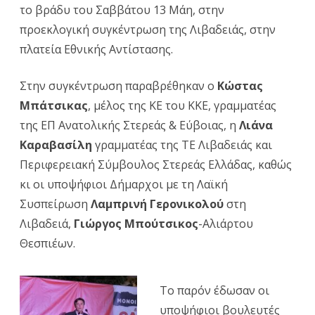
το βράδυ του Σαββάτου 13 Μάη, στην
κάλπη
προεκλογική συγκέντρωση της Λιβαδειάς, στην
με
πλατεία Εθνικής Αντίστασης.
το
Στην συγκέντρωση παραβρέθηκαν ο
Κώστας
ψηφοδέλ
Μπάτσικας
, μέλος της ΚΕ του ΚΚΕ, γραμματέας
του
της ΕΠ Ανατολικής Στερεάς & Εύβοιας, η
Λιάνα
ΚΚΕ!
»
Καραβασίλη
γραμματέας της ΤΕ Λιβαδειάς και
Αυτό
Περιφερειακή Σύμβουλος Στερεάς Ελλάδας, καθώς
κι οι υποψήφιοι Δήμαρχοι με τη Λαϊκή
το
Συσπείρωση
Λαμπρινή Γερονικολού
στη
κάλεσμα
Λιβαδειά,
Γιώργος Μπούτσικος
-Αλιάρτου
απηύθυν
Θεσπιέων.
σε
όλους
Το παρόν έδωσαν οι
υποψήφιοι βουλευτές
όσους