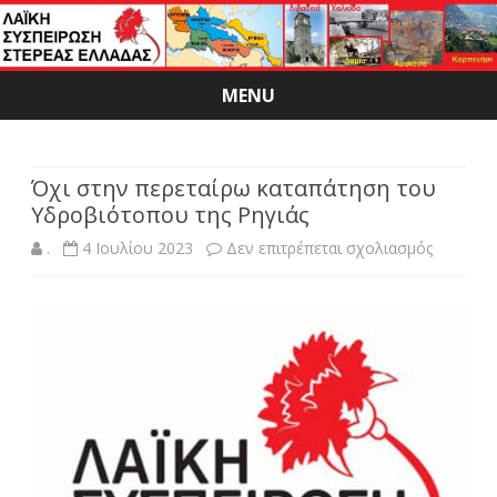
MENU
Skip
to
content
Όχι στην περεταίρω καταπάτηση του
Υδροβιότοπου της Ρηγιάς
στο
.
4 Ιουλίου 2023
Δεν επιτρέπεται σχολιασμός
Όχι
στην
περεταί
καταπάτ
του
Υδροβιό