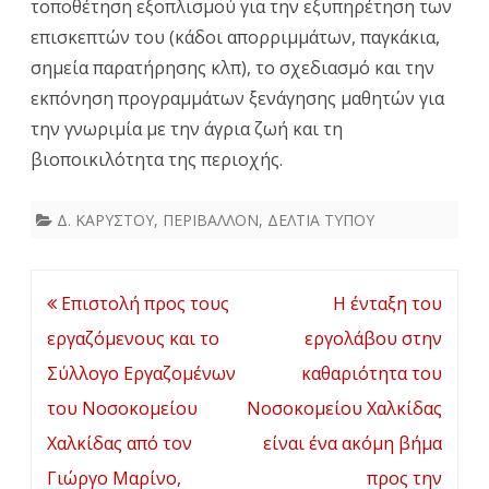
τοποθέτηση εξοπλισμού για την εξυπηρέτηση των
επισκεπτών του (κάδοι απορριμμάτων, παγκάκια,
σημεία παρατήρησης κλπ), το σχεδιασμό και την
εκπόνηση προγραμμάτων ξενάγησης μαθητών για
την γνωριμία με την άγρια ζωή και τη
βιοποικιλότητα της περιοχής.
Δ. ΚΑΡΥΣΤΟΥ
,
ΠΕΡΙΒΑΛΛΟΝ
,
ΔΕΛΤΙΑ ΤΥΠΟΥ
Πλοήγηση
Επιστολή προς τους
Η ένταξη του
άρθρων
εργαζόμενους και το
εργολάβου στην
Σύλλογο Εργαζομένων
καθαριότητα του
του Νοσοκομείου
Νοσοκομείου Χαλκίδας
Χαλκίδας από τον
είναι ένα ακόμη βήμα
Γιώργο Μαρίνο,
προς την