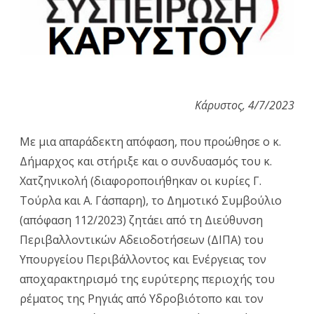
της
Ρηγιάς
Κάρυστος, 4/7/2023
Με μια απαράδεκτη απόφαση, που προώθησε ο κ.
Δήμαρχος και στήριξε και ο συνδυασμός του κ.
Χατζηνικολή (διαφοροποιήθηκαν οι κυρίες Γ.
Τούρλα και Α. Γάσπαρη), το Δημοτικό Συμβούλιο
(απόφαση 112/2023) ζητάει από τη Διεύθυνση
Περιβαλλοντικών Αδειοδοτήσεων (ΔΙΠΑ) του
Υπουργείου Περιβάλλοντος και Ενέργειας τον
αποχαρακτηρισμό της ευρύτερης περιοχής του
ρέματος της Ρηγιάς από Υδροβιότοπο και τον