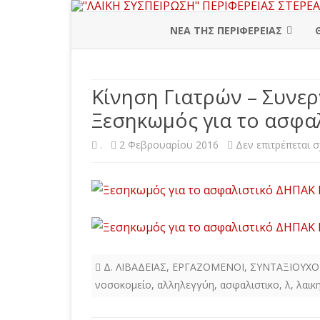
ΝΕΑ ΤΗΣ ΠΕΡΙΦΕΡΕΙΑΣ
ΠΕΡΙΦΕΡΕΙΑΚΗ ΔΙΟΙΚΗΣΗ
Κίνηση Γιατρών – Συνε
ΒΟΙΩΤΙΑ
Ξεσηκωμός για το ασφα
ΕΥΒΟΙΑ
.
2 Φεβρουαρίου 2016
Δεν επιτρέπεται 
ΕΥΡΥΤΑΝΙΑ
ΦΘΙΩΤΙΔΑ
ΦΩΚΙΔΑ
Δ. ΛΙΒΑΔΕΙΑΣ
,
ΕΡΓΑΖΟΜΕΝΟΙ
,
ΣΥΝΤΑΞΙΟΥΧΟ
νοσοκομείο
,
αλληλεγγύη
,
ασφαλιστικο
,
λ
,
λαικ