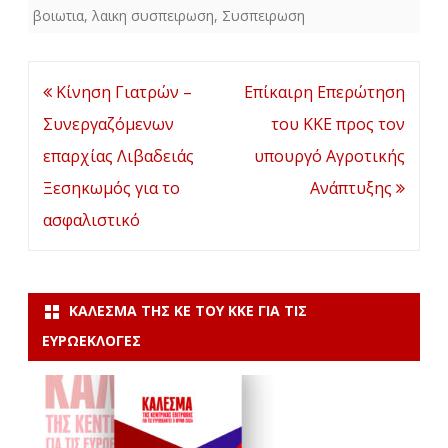
βοιωτια
,
λαικη συσπειρωση
,
Συσπειρωση
Πλοήγηση
Κίνηση Γιατρών –
Επίκαιρη Επερώτηση
άρθρων
Συνεργαζόμενων
του ΚΚΕ προς τον
επαρχίας Λιβαδειάς
υπουργό Αγροτικής
Ξεσηκωμός για το
Ανάπτυξης
ασφαλιστικό
ΚΆΛΕΣΜΑ ΤΗΣ ΚΕ ΤΟΥ ΚΚΕ ΓΙΑ ΤΙΣ
ΕΥΡΩΕΚΛΟΓΈΣ