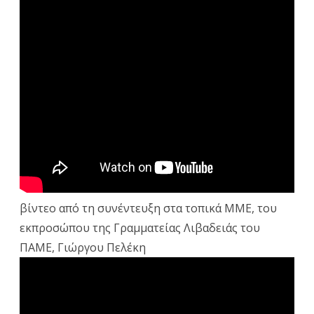
βίντεο από τη συνέντευξη στα τοπικά ΜΜΕ, του
εκπροσώπου της Γραμματείας Λιβαδειάς του
ΠΑΜΕ, Γιώργου Πελέκη