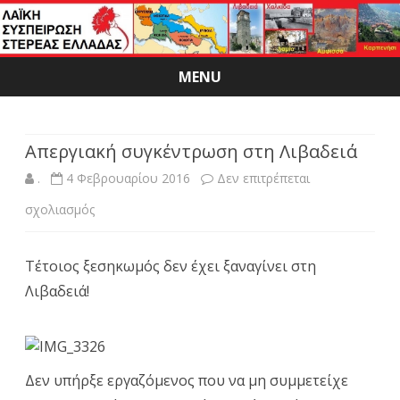
MENU
Skip
to
content
Απεργιακή συγκέντρωση στη Λιβαδειά
.
4 Φεβρουαρίου 2016
Δεν επιτρέπεται
στο
σχολιασμός
Απεργιακή
Τέτοιος ξεσηκωμός δεν έχει ξαναγίνει στη
συγκέντρωση
Λιβαδειά!
στη
Λιβαδειά
Δεν υπήρξε εργαζόμενος που να μη συμμετείχε