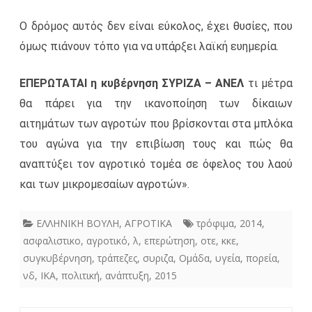
Ο δρόμος αυτός δεν είναι εύκολος, έχει θυσίες, που
όμως πιάνουν τόπο για να υπάρξει λαϊκή ευημερία.
ΕΠΕΡΩΤΑΤΑΙ η κυβέρνηση ΣΥΡΙΖΑ – ΑΝΕΛ
τι μέτρα
θα πάρει για την ικανοποίηση των δίκαιων
αιτημάτων των αγροτών που βρίσκονται στα μπλόκα
του αγώνα για την επιβίωση τους και πώς θα
αναπτύξει τον αγροτικό τομέα σε όφελος του λαού
και των μικρομεσαίων αγροτών».
ΕΛΛΗΝΙΚΗ ΒΟΥΛΗ
,
ΑΓΡΟΤΙΚΑ
τρόφιμα
,
2014
,
ασφαλιστικο
,
αγροτικό
,
λ
,
επερώτηση
,
οτε
,
κκε
,
συγκυβέρνηση
,
τράπεζες
,
συριζα
,
Ομάδα
,
υγεία
,
πορεία
,
νδ
,
ΙΚΑ
,
πολιτική
,
ανάπτυξη
,
2015