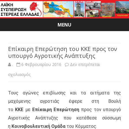
MENU
Skip
to
content
Επίκαιρη Επερώτηση του ΚΚΕ προς τον
υπουργό Αγροτικής Ανάπτυξης
.
6 Φεβρουαρίου 2016
Δεν επιτρέπεται
στο
σχολιασμός
Επίκαιρη
Τους αγώνες επιβίωσης και τα αιτήματα της
Επερώτηση
μαχόμενης αγροτιάς έφερε στη Βουλή
του
το
ΚΚΕ
με
Επίκαιρη Επερώτηση
προς τον υπουργό
ΚΚΕ
Αγροτικής Ανάπτυξης που κατέθεσε σύσσωμη
προς
η
Κοινοβουλευτική Ομάδα
του Κόμματος.