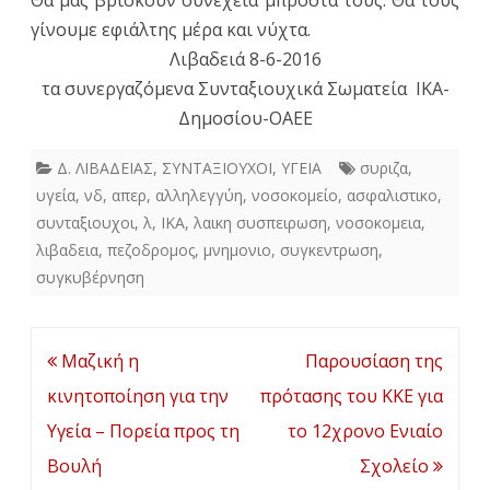
γίνουμε εφιάλτης μέρα και νύχτα.
Λιβαδειά 8-6-2016
τα συνεργαζόμενα Συνταξιουχικά Σωματεία ΙΚΑ-
Δημοσίου-ΟΑΕΕ
Δ. ΛΙΒΑΔΕΙΑΣ
,
ΣΥΝΤΑΞΙΟΥΧΟΙ
,
ΥΓΕΙΑ
συριζα
,
υγεία
,
νδ
,
απερ
,
αλληλεγγύη
,
νοσοκομείο
,
ασφαλιστικο
,
συνταξιουχοι
,
λ
,
ΙΚΑ
,
λαικη συσπειρωση
,
νοσοκομεια
,
λιβαδεια
,
πεζοδρομος
,
μνημονιο
,
συγκεντρωση
,
συγκυβέρνηση
Πλοήγηση
Μαζική η
Παρουσίαση της
άρθρων
κινητοποίηση για την
πρότασης του ΚΚΕ για
Υγεία – Πορεία προς τη
το 12χρονο Ενιαίο
Βουλή
Σχολείο