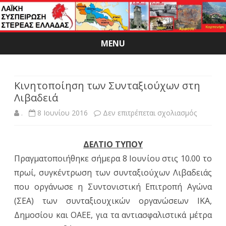
MENU
Skip
to
content
Κινητοποίηση των Συνταξιούχων στη
Λιβαδειά
στο
.
8 Ιουνίου 2016
Δεν επιτρέπεται σχολιασμός
Κινητοπ
ΔΕΛΤΙΟ ΤΥΠΟΥ
των
Πραγματοποιήθηκε σήμερα 8 Ιουνίου στις 10.00 το
Συνταξι
πρωί, συγκέντρωση των συνταξιούχων Λιβαδειάς
στη
που οργάνωσε η Συντονιστική Επιτροπή Αγώνα
(ΣΕΑ) των συνταξιουχικών οργανώσεων ΙΚΑ,
Λιβαδειά
Δημοσίου και ΟΑΕΕ, για τα αντιασφαλιστικά μέτρα