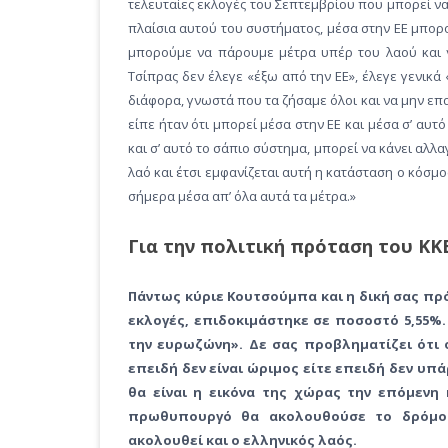
τελευταίες εκλογές του Σεπτεμβρίου που μπορεί να 
πλαίσια αυτού του συστήματος, μέσα στην ΕΕ μπο
μπορούμε να πάρουμε μέτρα υπέρ του λαού και ν
Τσίπρας δεν έλεγε «έξω από την ΕΕ», έλεγε γενικά
διάφορα, γνωστά που τα ζήσαμε όλοι και να μην επ
είπε ήταν ότι μπορεί μέσα στην ΕΕ και μέσα σ’ αυτό
και σ’ αυτό το σάπιο σύστημα, μπορεί να κάνει αλλα
λαό και έτσι εμφανίζεται αυτή η κατάσταση ο κόσμος
σήμερα μέσα απ’ όλα αυτά τα μέτρα.»
Για την πολιτική πρόταση του ΚΚ
Πάντως κύριε Κουτσούμπα και η δική σας πρό
εκλογές, επιδοκιμάστηκε σε ποσοστό 5,55%
την ευρωζώνη». Δε σας προβληματίζει ότι 
επειδή δεν είναι ώριμος είτε επειδή δεν υπά
θα είναι η εικόνα της χώρας την επόμενη 
πρωθυπουργό θα ακολουθούσε το δρόμο 
ακολουθεί και ο ελληνικός λαός.