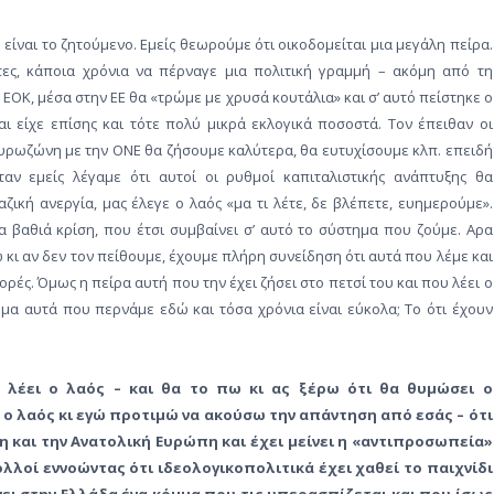
είναι το ζητούμενο. Εμείς θεωρούμε ότι οικοδομείται μια μεγάλη πείρα.
ες, κάποια χρόνια να πέρναγε μια πολιτική γραμμή – ακόμη από τη
ην ΕΟΚ, μέσα στην ΕΕ θα «τρώμε με χρυσά κουτάλια» και σ’ αυτό πείστηκε ο
και είχε επίσης και τότε πολύ μικρά εκλογικά ποσοστά. Τον έπειθαν οι
 ευρωζώνη με την ΟΝΕ θα ζήσουμε καλύτερα, θα ευτυχίσουμε κλπ. επειδή
αν εμείς λέγαμε ότι αυτοί οι ρυθμοί καπιταλιστικής ανάπτυξης θα
αζική ανεργία, μας έλεγε ο λαός «μα τι λέτε, δε βλέπετε, ευημερούμε».
α βαθιά κρίση, που έτσι συμβαίνει σ’ αυτό το σύστημα που ζούμε. Αρα
 κι αν δεν τον πείθουμε, έχουμε πλήρη συνείδηση ότι αυτά που λέμε και
ορές. Όμως η πείρα αυτή που την έχει ζήσει στο πετσί του και που λέει ο
, μα αυτά που περνάμε εδώ και τόσα χρόνια είναι εύκολα; Το ότι έχουν
 λέει ο λαός – και θα το πω κι ας ξέρω ότι θα θυμώσει ο
ι ο λαός κι εγώ προτιμώ να ακούσω την απάντηση από εσάς – ότι
η και την Ανατολική Ευρώπη και έχει μείνει η «αντιπροσωπεία»
λλοί εννοώντας ότι ιδεολογικοπολιτικά έχει χαθεί το παιχνίδι