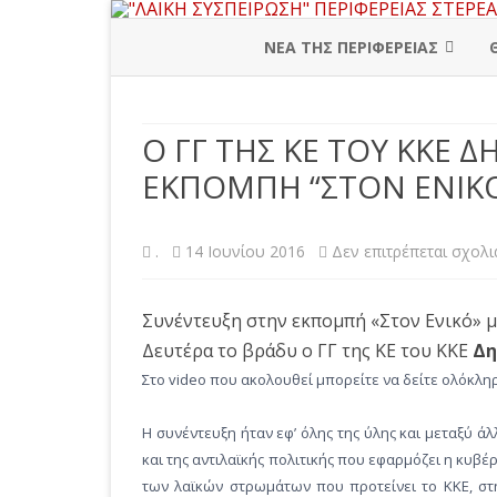
ΝΕΑ ΤΗΣ ΠΕΡΙΦΕΡΕΙΑΣ
ΠΕΡΙΦΕΡΕΙΑΚΗ ΔΙΟΙΚΗΣΗ
Ο ΓΓ ΤΗΣ ΚΕ ΤΟΥ ΚΚΕ
ΒΟΙΩΤΙΑ
ΕΚΠΟΜΠΗ “ΣΤΟΝ ΕΝΙΚΟ
ΕΥΒΟΙΑ
ΕΥΡΥΤΑΝΙΑ
.
14 Ιουνίου 2016
Δεν επιτρέπεται σχολ
ΦΘΙΩΤΙΔΑ
Συνέντευξη στην εκπομπή «Στον Ενικό» 
ΦΩΚΙΔΑ
Δευτέρα το βράδυ ο ΓΓ της ΚΕ του ΚΚΕ
Δη
Στο video που ακολουθεί μπορείτε να δείτε ολόκλη
Η συνέντευξη ήταν εφ’ όλης της ύλης και μεταξύ ά
και της αντιλαϊκής πολιτικής που εφαρμόζει η κυβ
των λαϊκών στρωμάτων που προτείνει το ΚΚΕ, στη