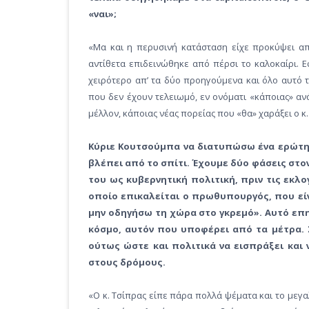
«ναι»;
«Μα και η περυσινή κατάσταση είχε προκύψει από
αντίθετα επιδεινώθηκε από πέρσι το καλοκαίρι. Ε
χειρότερο απ’ τα δύο προηγούμενα και όλο αυτό
που δεν έχουν τελειωμό, εν ονόματι «κάποιας» αν
μέλλον, κάποιας νέας πορείας που «θα» χαράξει ο κ
Κύριε Κουτσούμπα να διατυπώσω ένα ερώτημ
βλέπει από το σπίτι. Έχουμε δύο φάσεις στον
του ως κυβερνητική πολιτική, πριν τις εκλο
οποίο επικαλείται ο πρωθυπουργός, που είν
μην οδηγήσω τη χώρα στο γκρεμό». Αυτό επηρ
κόσμο, αυτόν που υποφέρει από τα μέτρα. Σ
ούτως ώστε και πολιτικά να εισπράξει και 
στους δρόμους.
«Ο κ. Τσίπρας είπε πάρα πολλά ψέματα και το μεγαλ