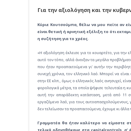
Για την αξιολόγηση και την κυβερ
Κύριε Κουτσούμπα, θέλω να μου πείτε αν είν
είναι θετική ή αρνητική εξέλιξη το ότι εκταμι
η συζήτηση για το χρέος
.
«Η αξιολόγηση έκλεισε για το κουαρτέτο, για την ε
αυτό τον τόπο, αλλά άνοιξαν τα μεγάλα προβλήματα
που ήταν προαπαιτούμενα γι’ αυτήν την περιβόητ
συνεχή χρόνια, τον ελληνικό λαό. Μπορεί να είναι
στην ΕΕ κλπ., όμως ο ελληνικός λαός ανησυχεί, είν
φορολογικά μέτρα, τα οποία ψήφισε τελευταία η κυβ
αυτή την απαράδεκτη κατάσταση, μετά από 11 συ
εργαζόμενο λαό, για τους αυτοαπασχολούμενους, γ
δεν τελείωσαν τα προαπαιτούμενα, έχουμε κι άλλα
Γραμματέα θα ήταν καλύτερο να είμαστε σ
τελικά οδηγηθήκαμε στα capitalcontrols, σ