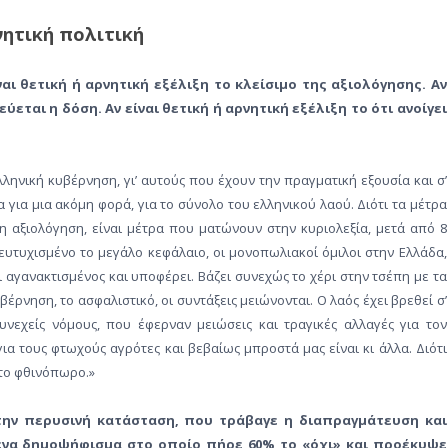
νητική πολιτική
αι θετική ή αρνητική εξέλιξη το κλείσιμο της αξιολόγησης. Αν
εύεται η δόση. Αν είναι θετική ή αρνητική εξέλιξη το ότι ανοίγει
λληνική κυβέρνηση, γι’ αυτούς που έχουν την πραγματική εξουσία και σ’
 για μια ακόμη φορά, για το σύνολο του ελληνικού λαού. Διότι τα μέτρα
η αξιολόγηση, είναι μέτρα που ματώνουν στην κυριολεξία, μετά από 8
 ευτυχισμένο το μεγάλο κεφάλαιο, οι μονοπωλιακοί όμιλοι στην Ελλάδα,
αι αγανακτισμένος και υποφέρει. Βάζει συνεχώς το χέρι στην τσέπη με τα
έρνηση, το ασφαλιστικό, οι συντάξεις μειώνονται. Ο λαός έχει βρεθεί σ’
νεχείς νόμους, που έφερναν μειώσεις και τραγικές αλλαγές για τον
ια τους φτωχούς αγρότες και βεβαίως μπροστά μας είναι κι άλλα. Διότι
 το φθινόπωρο.»
την περυσινή κατάσταση, που τράβαγε η διαπραγμάτευση και
’ ένα δημοψήφισμα στο οποίο πήρε 60% το «όχι» και προέκυψε