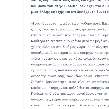
για τις κομμουνιστικές ιδέες και έχει απομε
και μόνο του στην Ευρώπη, δεν έχει πια συμ
μιας άλλης εποχής και ότι δεν έχει τη δυνατό
«Ενας κόσμος το πιστεύει, είναι καθαρό αυτό. Εμε
ζούμε, μέσα στα εργοστάσια, στις εργατογειτονιές 
καλύτερα και ο ελληνικός λαός και άλλες δυνάμει
ιδιαίτερα τα τελευταία 25 χρόνια μετά τις μεγάλες
χώρες, αλλά και στη δική μας χώρα και σε όλη τ
σοσιαλιστικού συστήματος. Οτι υπήρχαν κατακτήσ
πιέζει κυβερνήσεις και να κάνει αλλαγές, έστω
ανατράπηκαν άρδην και φτάσαμε σε μια κατάσταση
έγινε τότε, όπως πίστευαν ορισμένοι και οι ομοϊ
αέρας της ανανέωσης, των νέων ιδεών, ξεπεράσα
ζούγκλα, βαρβαρότητα, αυτό είναι το αποτέλεσμ
κατάσταση. Υπήρχαν και πολλά θετικά, υπήρχαν κα
Παιδεία, από εδώ πήγαιναν εργαζόμενοι για να 
δυνατότητες, χώρια που πληρώνει ο καθένας – όπω
κατάσταση απ’ ότι είναι σήμερα. Αυτά τα ζητήματα ή