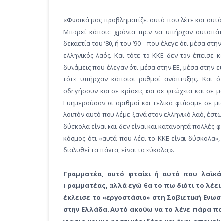
«Φυσικά μας προβληματίζει αυτό που λέτε και αυτό 
Μπορεί κάποια χρόνια πριν να υπήρχαν αυταπάτ
δεκαετία του ’80, ή του ’90 – που έλεγε ότι μέσα στ
ελληνικός λαός. Και τότε το ΚΚΕ δεν τον έπεισε 
δυνάμεις που έλεγαν ότι μέσα στην ΕΕ, μέσα στην
τότε υπήρχαν κάποιοι ρυθμοί ανάπτυξης. Και ότ
οδηγήσουν και σε κρίσεις και σε φτώχεια και σε μ
Ευημερούσαν οι αριθμοί και τελικά φτάσαμε σε μι
λοιπόν αυτό που λέμε ξανά στον ελληνικό λαό, έστω
δύσκολα είναι και δεν είναι και κατανοητά πολλές φ
κόσμος ότι «αυτά που λέει το ΚΚΕ είναι δύσκολα»
διαλυθεί τα πάντα, είναι τα εύκολα;».
Γραμματέα, αυτό φταίει ή αυτό που λαϊκά
Γραμματέας, αλλά εγώ θα το πω διότι το λέε
έκλεισε το «εργοστάσιο» στη Σοβιετική Ενωσ
στην Ελλάδα. Αυτό ακούω να το λένε πάρα πο