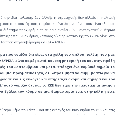
 την ίδια πολιτική. Δεν άλλαξε η στρατηγική, δεν άλλαξε η πολιτική
φτασε εκεί που έφτασε, ψηφίστηκε ένα 3ο μνημόνιο που είναι ίδιο και
 το διάστημα προχωράμε σε σωρεία αντιλαϊκών – αντεργατικών μέτρων
άπτυξης που «θα» έρθει, κάποιας δίκαιης κατανομής που «θα» γίνει στο
. Τσίπρας στην κυβέρνηση ΣΥΡΙΖΑ – ΑΝΕΛ.»
α που νομίζω ότι είναι στα χείλη του απλού πολίτη που μας
 ΣΥΡΙΖΑ, είναι σαφές αυτό, και στη ρητορική του και στην πράξη
γές του Σεπτεμβρίου και μετά. Υπάρχει ένα κομβικό σημείο το
αι μια πραγματικότητα, ότι «προτίμησα να συμβιβαστώ για να
έασε και τις εκλογές και επηρεάζει ακόμη και σήμερα και τον
’ αυτό νομίζω ότι και το ΚΚΕ δεν είχε την πειστική απάντηση
να βγάλει τον κόσμο σε μια διαμαρτυρία είτε στην κάλπη είτε
ύτερο ψέμα που είπε – και στις εκλογές του Ιανουαρίου του ’15 και στις