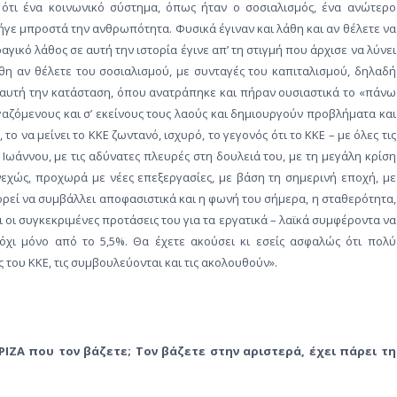
ς ότι ένα κοινωνικό σύστημα, όπως ήταν ο σοσιαλισμός, ένα ανώτερο
ήγε μπροστά την ανθρωπότητα. Φυσικά έγιναν και λάθη και αν θέλετε να
αγικό λάθος σε αυτή την ιστορία έγινε απ’ τη στιγμή που άρχισε να λύνει
θη αν θέλετε του σοσιαλισμού, με συνταγές του καπιταλισμού, δηλαδή
’ αυτή την κατάσταση, όπου ανατράπηκε και πήραν ουσιαστικά το «πάνω
ργαζόμενους και σ’ εκείνους τους λαούς και δημιουργούν προβλήματα και
το να μείνει το ΚΚΕ ζωντανό, ισχυρό, το γεγονός ότι το ΚΚΕ – με όλες τις
 Ιωάννου, με τις αδύνατες πλευρές στη δουλειά του, με τη μεγάλη κρίση
εχώς, προχωρά με νέες επεξεργασίες, με βάση τη σημερινή εποχή, με
ορεί να συμβάλλει αποφασιστικά και η φωνή του σήμερα, η σταθερότητα,
ι οι συγκεκριμένες προτάσεις του για τα εργατικά – λαϊκά συμφέροντα να
 όχι μόνο από το 5,5%. Θα έχετε ακούσει κι εσείς ασφαλώς ότι πολύ
 του ΚΚΕ, τις συμβουλεύονται και τις ακολουθούν».
ΡΙΖΑ που τον βάζετε; Τον βάζετε στην αριστερά, έχει πάρει τη