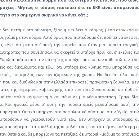
ίνει στην Ελλάδα ένα κόμμα που τις υπερασπίζεται και που ίσως
μαχίες. Μήπως ο κόσμος πιστεύει ότι το ΚΚΕ είναι απομεινάρι
τητα στο σημερινό σκηνικό να κάνει κάτι;
ίς δεν πετάμε στα σύννεφα, ξέρουμε τι λέει ο κόσμος, μέσα στον κόσμο
συζητάμε με τον κόσμο. Αυτό όμως που πιστεύουμε ότι πρέπει να σκεφτεί
ς είναι ότι μέσα απ’ αυτή την πορεία, που ήταν μια πορεία τραγική,
 ανατροπές που συνέβησαν, να σκεφτεί τι υπήρχε πριν και σ’ εκείνες τις
ην Ευρώπη κάτω από την πίεση της ύπαρξης αυτών των καθεστώτων, του
εις και δικαιώματα και εδώ, ότι υπήρχε ένα κίνημα που μπορούσε να
 μικρές, σε όφελος των εργαζομένων της χώρας. Να δει ότι όλα αυτά
 που και διεθνώς και στην Ελλάδα επικρατεί πραγματική ζούγκλα. Δεν
δεάτες της σημερινής κυβέρνησης, από τον τότε Συνασπισμό, ότι ήρθε ο
με τον παλιό κομμουνισμό και πάμε σε μια νέα κατάσταση. Τραγωδία,
α. Και φυσικά μέσα σ’ αυτή την πορεία εμείς μελετήσαμε αυτή την
ι αρνητικά. Θετικά υπήρχαν στο ασφαλιστικό σύστημα, στην Υγεία, στην
μπορέσουν να γιατρευτούν, γιατί εδώ δεν υπήρχαν οι υποδομές, οι
ς και σήμερα – τα «μαλλιά της κεφαλής του», και τότε ήταν καλύτερη η
ταν θετικά και δε μπορείς να τα πετάξεις, δε μπορεί «μαζί με τα απόνερα