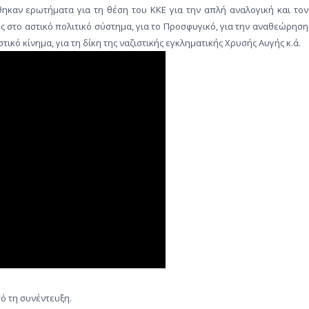
Δ. ΣΚΥΡΟΥ
Δ. ΜΩΛΟΥ-ΑΓ.ΚΩΝ/ΝΟΥ
ΠΕΡΙΒΑΛΛΟΝ
θηκαν ερωτήματα για τη θέση του ΚΚΕ για την απλή αναλογική και τον
ΔΗΜΗΤΡΗΣ
ες στο αστικό πολιτικό σύστημα, για το Προσφυγικό, για την αναθεώρηση
Δ. ΣΤΥΛΙΔΑΣ
ΕΠΙΣΤΗΜΗ
ΚΟΥΤΣΟΥΜΠΑΣ
τικό κίνημα, για τη δίκη της ναζιστικής εγκληματικής Χρυσής Αυγής κ.ά.
ΠΟΛΙΤΙΣΜΟΣ
ΣΤΗΝ
ΕΚΠΟΜΠΗ
ΑΘΛΗΤΙΣΜΟΣ
“ΣΤΟΝ
ΕΥΡΩΠΑΪΚΗ ΕΝΩΣΗ
ΕΝΙΚΟ”
ΚΟΣΜΟΣ
ΤΟΥ
ΑΝΑΔΡΟΜΕΣ ΣΤΗΝ
Ν.
ΠΡΟΣΦΑΤΗ ΙΣΤΟΡΙΑ
ΧΑΤΖΗΝΙΚΟΛΑΟΥ
 τη συνέντευξη.