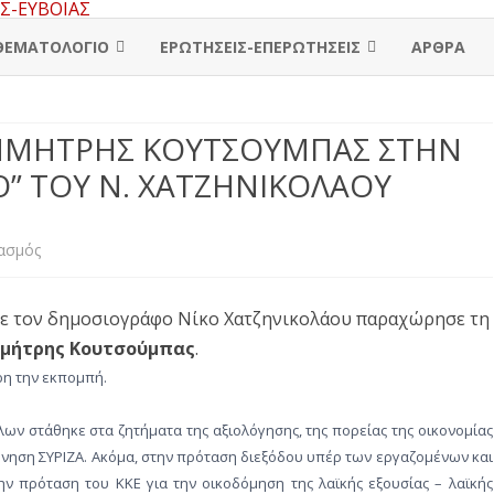
Skip
to
ΘΕΜΑΤΟΛΟΓΙΟ
ΕΡΩΤΗΣΕΙΣ-ΕΠΕΡΩΤΗΣΕΙΣ
ΑΡΘΡΑ
content
ΓΕΝΙΚΑ
ΠΕΡΙΦΕΡΕΙΑΚΟ ΣΥΜΒΟΥΛΙΟ
 ΔΗΜΗΤΡΗΣ ΚΟΥΤΣΟΥΜΠΑΣ ΣΤΗΝ
Δ. ΛΙΒΑΔΕΙΑΣ
ΕΡΓΑΖΟΜΕΝΟΙ
ΕΛΛΗΝΙΚΗ ΒΟΥΛΗ
” ΤΟΥ Ν. ΧΑΤΖΗΝΙΚΟΛΑΟΥ
Δ. ΟΡΧΟΜΕΝΟΥ
Δ. ΧΑΛΚΙΔΑΣ
ΣΥΝΤΑΞΙΟΥΧΟΙ
ΕΥΡΩΒΟΥΛΗ
Δ. ΑΡΑΧΩΒΑΣ-ΔΙΣΤΟΜΟΥ
Δ. ΔΙΡΦΥΩΝ-ΜΕΣΣΑΠΙΩΝ
Δ. ΚΑΡΠΕΝΗΣΙΟΥ
ΓΥΝΑΙΚΕΣ
στο
ιασμός
Δ. ΑΛΙΑΡΤΟΥ-ΘΕΣΠΙΩΝ
Δ. ΕΡΕΤΡΙΑΣ
Δ. ΑΓΡΑΦΩΝ
Δ. ΛΑΜΙΑΣ
ΝΕΟΛΑΙΑ
Ο
με τον δημοσιογράφο Νίκο Χατζηνικολάου παραχώρησε τη
Δ. ΘΗΒΑΣ
Δ. ΙΣΤΙΑΙΑΣ-ΑΙΔΗΨΟΥ
Δ. ΑΜΦΙΚΛΕΙΑΣ-ΕΛΑΤΕΙΑΣ
Δ. ΔΕΛΦΩΝ
ΟΙΚΟΝΟΜΙΑ
ΓΓ
μήτρης Κουτσούμπας
.
ΤΗΣ
Δ. ΤΑΝΑΓΡΑΣ
Δ. ΚΑΡΥΣΤΟΥ
Δ. ΔΟΜΟΚΟΥ
Δ. ΔΩΡΙΔΑΣ
ΠΟΛΙΤΙΚΗ
ρη την εκπομπή.
ΚΕ
Δ. ΚΥΜΗΣ-ΑΛΙΒΕΡΙΟΥ
Δ. ΛΟΚΡΩΝ
ΥΓΕΙΑ
λλων στάθηκε στα ζητήματα της αξιολόγησης, της πορείας της οικονομίας
ΤΟΥ
έρνηση ΣΥΡΙΖΑ. Ακόμα, στην πρόταση διεξόδου υπέρ των εργαζομένων και
Δ. ΜΑΝΤΟΥΔΙΟΥ-ΛΙΜΝΗΣ
Δ. ΜΑΚΡΑΚΩΜΗΣ
ΑΓΡΟΤΙΚΑ
ΚΚΕ
ν πρόταση του ΚΚΕ για την οικοδόμηση της λαϊκής εξουσίας – λαϊκής