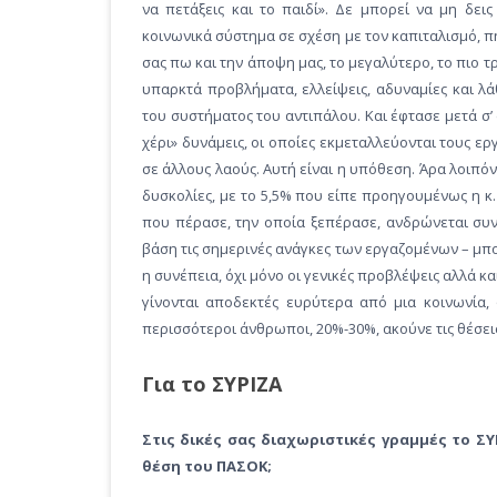
να πετάξεις και το παιδί». Δε μπορεί να μη δει
κοινωνικά σύστημα σε σχέση με τον καπιταλισμό, π
σας πω και την άποψη μας, το μεγαλύτερο, το πιο τρ
υπαρκτά προβλήματα, ελλείψεις, αδυναμίες και λά
του συστήματος του αντιπάλου. Και έφτασε μετά σ
χέρι» δυνάμεις, οι οποίες εκμεταλλεύονται τους ε
σε άλλους λαούς. Αυτή είναι η υπόθεση. Άρα λοιπόν, 
δυσκολίες, με το 5,5% που είπε προηγουμένως η κ.
που πέρασε, την οποία ξεπέρασε, ανδρώνεται συν
βάση τις σημερινές ανάγκες των εργαζομένων – μπ
η συνέπεια, όχι μόνο οι γενικές προβλέψεις αλλά κα
γίνονται αποδεκτές ευρύτερα από μια κοινωνία,
περισσότεροι άνθρωποι, 20%-30%, ακούνε τις θέσεις
Για το ΣΥΡΙΖΑ
Στις δικές σας διαχωριστικές γραμμές το ΣΥ
θέση του ΠΑΣΟΚ;