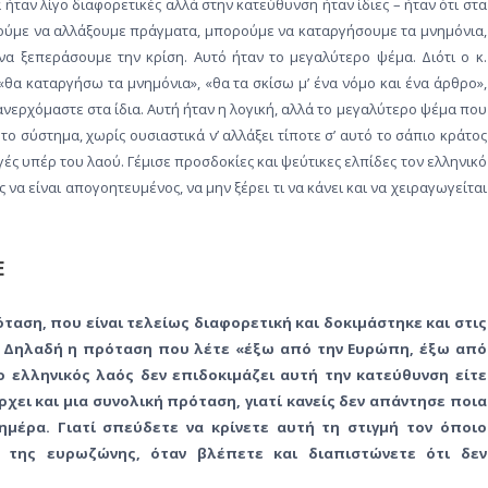
ήταν λίγο διαφορετικές αλλά στην κατεύθυνση ήταν ίδιες – ήταν ότι στα
ρούμε να αλλάξουμε πράγματα, μπορούμε να καταργήσουμε τα μνημόνια,
α ξεπεράσουμε την κρίση. Αυτό ήταν το μεγαλύτερο ψέμα. Διότι ο κ.
 «θα καταργήσω τα μνημόνια», «θα τα σκίσω μ’ ένα νόμο και ένα άρθρο»,
ανερχόμαστε στα ίδια. Αυτή ήταν η λογική, αλλά το μεγαλύτερο ψέμα που
 το σύστημα, χωρίς ουσιαστικά ν’ αλλάξει τίποτε σ’ αυτό το σάπιο κράτος
γές υπέρ του λαού. Γέμισε προσδοκίες και ψεύτικες ελπίδες τον ελληνικό
 να είναι απογοητευμένος, να μην ξέρει τι να κάνει και να χειραγωγείται
Ε
ταση, που είναι τελείως διαφορετική και δοκιμάστηκε και στις
. Δηλαδή η πρόταση που λέτε «έξω από την Ευρώπη, έξω από
ο ελληνικός λαός δεν επιδοκιμάζει αυτή την κατεύθυνση είτε
ρχει και μια συνολική πρόταση, γιατί κανείς δεν απάντησε ποια
ημέρα. Γιατί σπεύδετε να κρίνετε αυτή τη στιγμή τον όποιο
της ευρωζώνης, όταν βλέπετε και διαπιστώνετε ότι δεν