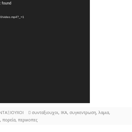
t found
/10/video.mp4?_=1
ΝΤΑΞΙΟΥΧΟΙ
συνταξιουχοι
,
ΙΚΑ
,
συγκεντρωση
,
λαμια
,
,
πορεία
,
περικοπες