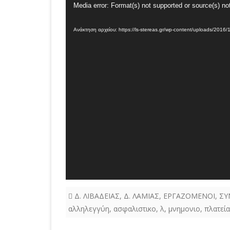
Πρόγραμμα
Media error: Format(s) not supported or source(s) no
Αναπαραγωγής
Ανάκτηση αρχείου: https://ls-stereas.gr/wp-content/uploads/2016
Βίντεο
Δ. ΛΙΒΑΔΕΙΑΣ
,
Δ. ΛΑΜΙΑΣ
,
ΕΡΓΑΖΟΜΕΝΟΙ
,
ΣΥ
αλληλεγγύη
,
ασφαλιστικο
,
λ
,
μνημονιο
,
πλατεία