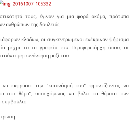
Δ. ΣΚΥΡΟΥ
Δ. ΜΩΛΟΥ-ΑΓ.ΚΩΝ/ΝΟΥ
ΠΕΡΙΒΑΛΛΟΝ
Δ. ΣΤΥΛΙΔΑΣ
ΕΠΙΣΤΗΜΗ
τικότητά τους, έγιναν για μια φορά ακόμα, πρότυπα
ων ανθρώπων της δουλειάς.
ΠΟΛΙΤΙΣΜΟΣ
ΑΘΛΗΤΙΣΜΟΣ
διάφορων κλάδων, οι συγκεντρωμένοι ενέκριναν ψήφισμα
εία μέχρι το τα γραφεία του Περιφερειάρχη όπου, οι
ΕΥΡΩΠΑΪΚΗ ΕΝΩΣΗ
ια σύντομη συνάντηση μαζί του.
ΚΟΣΜΟΣ
ΑΝΑΔΡΟΜΕΣ ΣΤΗΝ
ΠΡΟΣΦΑΤΗ ΙΣΤΟΡΙΑ
 να εκφράσει την “κατανόησή του” φροντίζοντας να
ητα στο θέμα”, υποσχόμενος να βάλει τα θέματα των
 συμβούλιο.
ντρωση.