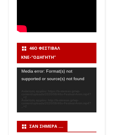
46Ο ΦΕΣΤΙΒΆΛ
ΚΝΕ-“ΟΔΗΓΗΤΗ”
Πρόγραμμα
Media error: Format(s) not
Αναπαραγωγής
Βίντεο
supported or source(s) not found
Ανάκτηση αρχείου: https://ls-stereas.gr/wp-
content/uploads/2020/08/46o-Festival-Anim.mp4?
_=2
Ανάκτηση αρχείου: http://ls-stereas.gr/wp-
content/uploads/2020/08/46o-Festival-Anim.mp4?
_=2
ΣΑΝ ΣΉΜΕΡΑ ….