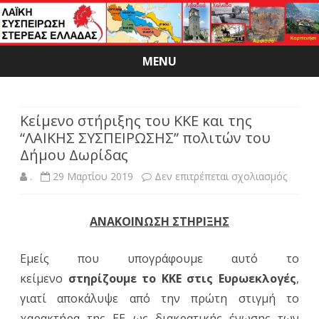
MENU
Skip
to
content
Κείμενο στήριξης του ΚΚΕ και της
“ΛΑΙΚΗΣ ΣΥΣΠΕΙΡΩΣΗΣ” πολιτών του
Δήμου Δωρίδας
στο
.
29 Μαρτίου 2019
Δεν επιτρέπεται σχολιασμός
Κείμεν
ΑΝΑΚΟΙΝΩΣΗ ΣΤΗΡΙΞΗΣ
στήριξ
του
Εμείς που υπογράφουμε αυτό το
ΚΚΕ
κείμενο
στηρίζουμε το ΚΚΕ στις Ευρωεκλογές
,
γιατί αποκάλυψε από την πρώτη στιγμή το
και
χαρακτήρα της ΕΕ ως διακρατικής ένωσης των