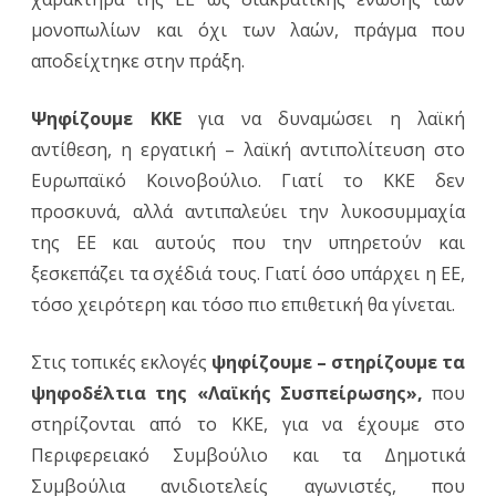
της
μονοπωλίων και όχι των λαών, πράγμα που
“ΛΑΙΚ
αποδείχτηκε στην πράξη.
ΣΥΣΠΕ
Ψηφίζουμε ΚΚΕ
για να δυναμώσει η λαϊκή
πολιτ
αντίθεση, η εργατική – λαϊκή αντιπολίτευση στο
του
Ευρωπαϊκό Κοινοβούλιο. Γιατί το ΚΚΕ δεν
Δήμου
προσκυνά, αλλά αντιπαλεύει την λυκοσυμμαχία
της ΕΕ και αυτούς που την υπηρετούν και
Δωρίδ
ξεσκεπάζει τα σχέδιά τους. Γιατί όσο υπάρχει η ΕΕ,
τόσο χειρότερη και τόσο πιο επιθετική θα γίνεται.
Στις τοπικές εκλογές
ψηφίζουμε – στηρίζουμε τα
ψηφοδέλτια της «Λαϊκής Συσπείρωσης»,
που
στηρίζονται από το ΚΚΕ, για να έχουμε στο
Περιφερειακό Συμβούλιο και τα Δημοτικά
Συμβούλια ανιδιοτελείς αγωνιστές, που