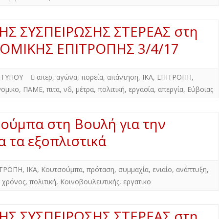
ΚΗΣ ΣΥΣΠΕΙΡΩΣΗΣ ΣΤΕΡΕΑΣ στη
ΝΟΜΙΚΗΣ ΕΠΙΤΡΟΠΗΣ 3/4/17
 ΤΥΠΟΥ
απερ
,
αγώνα
,
πορεία
,
απάντηση
,
ΙΚΑ
,
ΕΠΙΤΡΟΠΗ
,
νομικο
,
ΠΑΜΕ
,
πιτα
,
νδ
,
μέτρα
,
πολιτική
,
εργασία
,
απεργία
,
Εύβοιας
σούμπα στη Βουλή για την
α τα εξοπλιστικά
ΙΤΡΟΠΗ
,
ΙΚΑ
,
Κουτσούμπα
,
πρόταση
,
συμμαχία
,
ενιαίο
,
ανάπτυξη
,
,
χρόνος
,
πολιτική
,
Κοινοβουλευτικής
,
εργατικο
ΚΗΣ ΣΥΣΠΕΙΡΩΣΗΣ ΣΤΕΡΕΑΣ στη