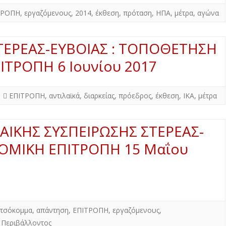
Δ. ΣΚΥΡΟΥ
Δ. ΜΩΛΟΥ-ΑΓ.ΚΩΝ/ΝΟΥ
ΠΕΡΙΒΑΛΛΟΝ
ΤΡΟΠΗ
,
εργαζόμενους
,
2014
,
έκθεση
,
πρόταση
,
ΗΠΑ
,
μέτρα
,
αγώνα
Δ. ΣΤΥΛΙΔΑΣ
ΕΠΙΣΤΗΜΗ
ΤΕΡΕΑΣ-ΕΥΒΟΙΑΣ : ΤΟΠΟΘΕΤΗΣΗ
ΠΟΛΙΤΙΣΜΟΣ
ΤΡΟΠΗ 6 Ιουνίου 2017
ΑΘΛΗΤΙΣΜΟΣ
ΕΥΡΩΠΑΪΚΗ ΕΝΩΣΗ
ΕΠΙΤΡΟΠΗ
,
αντιλαϊκά
,
διαρκείας
,
πρόεδρος
,
έκθεση
,
ΙΚΑ
,
μέτρα
ΚΟΣΜΟΣ
ΑΙΚΗΣ ΣΥΣΠΕΙΡΩΣΗΣ ΣΤΕΡΕΑΣ-
ΑΝΑΔΡΟΜΕΣ ΣΤΗΝ
ΠΡΟΣΦΑΤΗ ΙΣΤΟΡΙΑ
ΟΜΙΚΗ ΕΠΙΤΡΟΠΗ 15 Μαΐου
τσόκομμα
,
απάντηση
,
ΕΠΙΤΡΟΠΗ
,
εργαζόμενους
,
,
Περιβάλλοντος