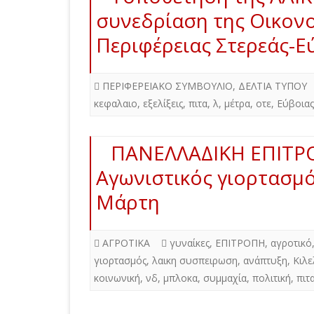
συνεδρίαση της Οικονο
Περιφέρειας Στερεάς-Ε
ΠΕΡΙΦΕΡΕΙΑΚΟ ΣΥΜΒΟΥΛΙΟ
,
ΔΕΛΤΙΑ ΤΥΠΟΥ
κεφαλαιο
,
εξελίξεις
,
πιτα
,
λ
,
μέτρα
,
οτε
,
Εύβοιας
ΠΑΝΕΛΛΑΔΙΚΗ ΕΠΙΤΡ
Αγωνιστικός γιορτασμό
Μάρτη
ΑΓΡΟΤΙΚΑ
γυναίκες
,
ΕΠΙΤΡΟΠΗ
,
αγροτικό
γιορτασμός
,
λαικη συσπειρωση
,
ανάπτυξη
,
Κιλε
κοινωνική
,
νδ
,
μπλοκα
,
συμμαχία
,
πολιτική
,
πιτ