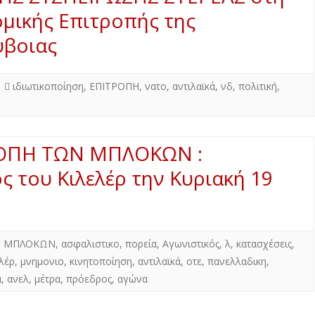
μικής Επιτροπής της
ύβοιας
ιδιωτικοποίηση
,
ΕΠΙΤΡΟΠΗ
,
νατο
,
αντιλαϊκά
,
νδ
,
πολιτική
,
ΟΠΗ ΤΩΝ ΜΠΛΟΚΩΝ :
ς του Κιλελέρ την Κυριακή 19
,
ΜΠΛΟΚΩΝ
,
ασφαλιστικο
,
πορεία
,
Αγωνιστικός
,
λ
,
κατασχέσεις
,
λέρ
,
μνημονιο
,
κινητοποίηση
,
αντιλαϊκά
,
οτε
,
πανελλαδικη
,
α
,
ανελ
,
μέτρα
,
πρόεδρος
,
αγώνα