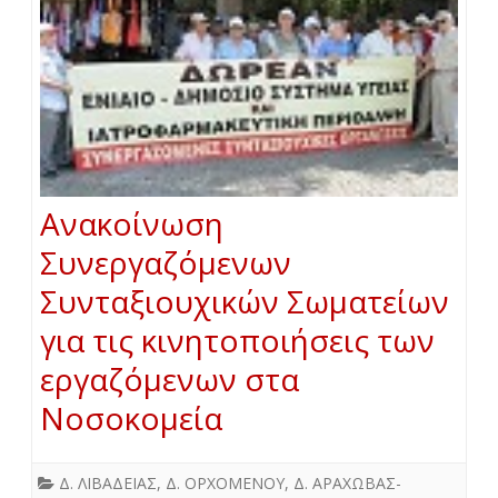
Ανακοίνωση
Συνεργαζόμενων
Συνταξιουχικών Σωματείων
για τις κινητοποιήσεις των
εργαζόμενων στα
Νοσοκομεία
Δ. ΛΙΒΑΔΕΙΑΣ
,
Δ. ΟΡΧΟΜΕΝΟΥ
,
Δ. ΑΡΑΧΩΒΑΣ-