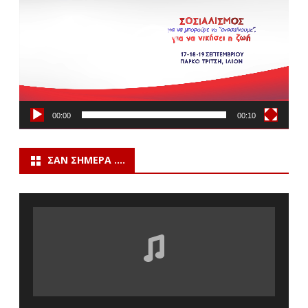
Βίντεο
00:00
00:10
ΣΑΝ ΣΉΜΕΡΑ ….