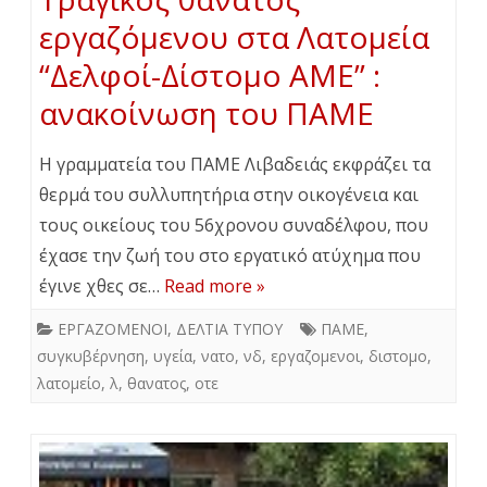
εργαζόμενου στα Λατομεία
“Δελφοί-Δίστομο ΑΜΕ” :
ανακοίνωση του ΠΑΜΕ
Η γραμματεία του ΠΑΜΕ Λιβαδειάς εκφράζει τα
θερμά του συλλυπητήρια στην οικογένεια και
τους οικείους του 56χρονου συναδέλφου, που
έχασε την ζωή του στο εργατικό ατύχημα που
έγινε χθες σε…
Read more »
ΕΡΓΑΖΟΜΕΝΟΙ
,
ΔΕΛΤΙΑ ΤΥΠΟΥ
ΠΑΜΕ
,
συγκυβέρνηση
,
υγεία
,
νατο
,
νδ
,
εργαζομενοι
,
διστομο
,
λατομείο
,
λ
,
θανατος
,
οτε