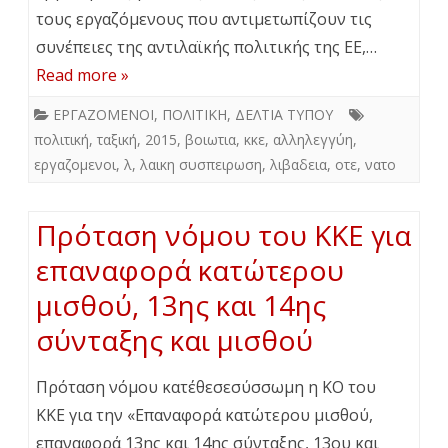
τους εργαζόμενους που αντιμετωπίζουν τις
συνέπειες της αντιλαϊκής πολιτικής της ΕΕ,…
Read more »
ΕΡΓΑΖΟΜΕΝΟΙ
,
ΠΟΛΙΤΙΚΗ
,
ΔΕΛΤΙΑ ΤΥΠΟΥ
πολιτική
,
ταξική
,
2015
,
βοιωτια
,
κκε
,
αλληλεγγύη
,
εργαζομενοι
,
λ
,
λαικη συσπειρωση
,
λιβαδεια
,
οτε
,
νατο
Πρόταση νόμου του ΚΚΕ για
επαναφορά κατώτερου
μισθού, 13ης και 14ης
σύνταξης και μισθού
Πρόταση νόμου κατέθεσεσύσσωμη η ΚΟ του
ΚΚΕ για την «Επαναφορά κατώτερου μισθού,
επαναφορά 13ης και 14ης σύνταξης, 13ου και