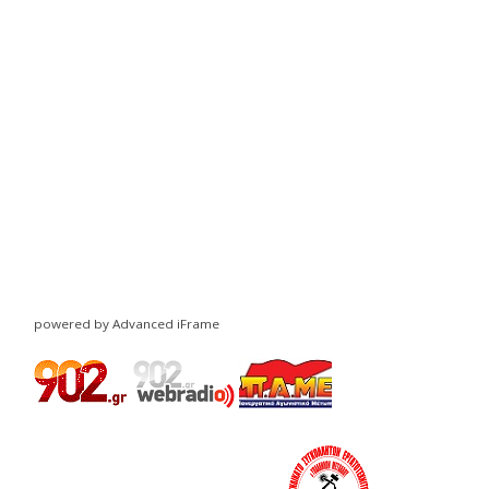
powered by Advanced iFrame