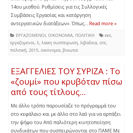
14ου μισθού. Ρυθμίσεις για τις Συλλογικές
Συμβάσεις Εργασίας και κατάργηση
αντεργατικών διατάξεων». Όπως…
Read more »
ΕΡΓΑΖΟΜΕΝΟΙ
,
ΟΙΚΟΝΟΜΙΑ
,
ΠΟΛΙΤΙΚΗ
κκε
,
εργαζομενοι
,
λ
,
λαικη συσπειρωση
,
λιβαδεια
,
οτε
,
πολιτική
,
2015
,
οικονομια
,
βοιωτια
ΕΞΑΓΓΕΛΙΕΣ ΤΟΥ ΣΥΡΙΖΑ : Το
«ζουμί» που κρυβόταν πίσω
από τους τίτλους…
Με άλλο τρόπο παρουσίαζε το πρόγραμμά του
στο κεφάλαιο και με άλλο στο λαό για να αρπάξει
την ψήφο του Από παλιότερη κινητοποίηση
συνδικάτων που συσπειρώνονται στο ΠΑΜΕ Με