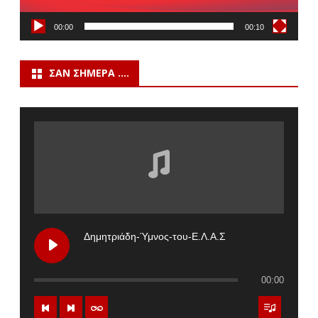
00:00
00:10
ΣΑΝ ΣΉΜΕΡΑ ….
Δημητριάδη-Ύμνος-του-Ε.Λ.Α.Σ
00:00