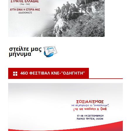
46Ο ΦΕΣΤΙΒΆΛ ΚΝΕ-“ΟΔΗΓΗΤΗ”
Πρόγραμμα
Αναπαραγωγής
Βίντεο