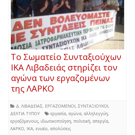
Το Σωματείο Συνταξιούχων
ΙΚΑ Λιβαδειάς στηρίζει τον
αγώνα των εργαζομένων
της ΛΑΡΚΟ
Δ. ΛΙΒΑΔΕΙΑΣ
,
ΕΡΓΑΖΟΜΕΝΟΙ
,
ΣΥΝΤΑΞΙΟΥΧΟΙ
,
ΔΕΛΤΙΑ ΤΥΠΟΥ
εργασία
,
αγώνα
,
αλληλεγγύη
,
εργαζόμενους
,
ιδιωτικοποίηση
,
πολιτική
,
απεργία
,
ΛΑΡΚΟ
,
ΙΚΑ
,
ενιαίο
,
απολύσεις