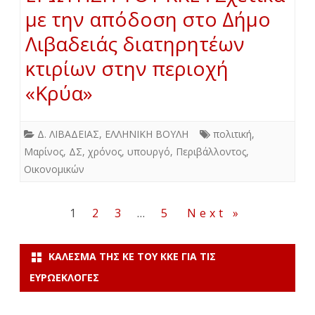
με την απόδοση στο Δήμο
Λιβαδειάς διατηρητέων
κτιρίων στην περιοχή
«Κρύα»
Δ. ΛΙΒΑΔΕΙΑΣ
,
ΕΛΛΗΝΙΚΗ ΒΟΥΛΗ
πολιτική
,
Μαρίνος
,
ΔΣ
,
χρόνος
,
υπουργό
,
Περιβάλλοντος
,
Οικονομικών
Σελιδοποίηση
1
2
3
…
5
Next »
άρθρων
ΚΆΛΕΣΜΑ ΤΗΣ ΚΕ ΤΟΥ ΚΚΕ ΓΙΑ ΤΙΣ
ΕΥΡΩΕΚΛΟΓΈΣ