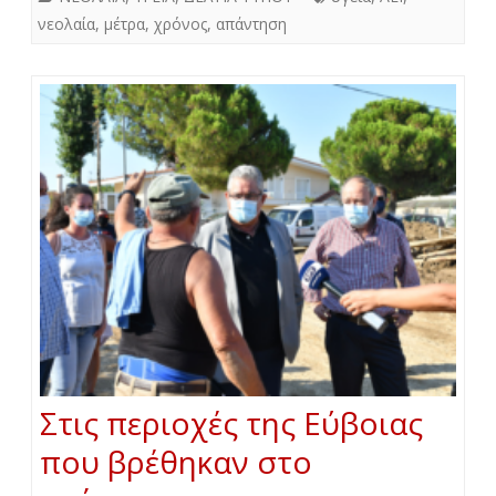
νεολαία
,
μέτρα
,
χρόνος
,
απάντηση
Στις περιοχές της Εύβοιας
που βρέθηκαν στο