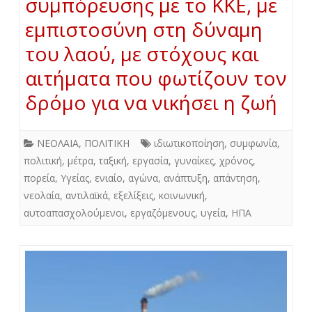
συμπόρευσης με το ΚΚΕ, με
εμπιστοσύνη στη δύναμη
του λαού, με στόχους και
αιτήματα που φωτίζουν τον
δρόμο για να νικήσει η ζωή
ΝΕΟΛΑΙΑ
,
ΠΟΛΙΤΙΚΗ
ιδιωτικοποίηση
,
συμφωνία
,
πολιτική
,
μέτρα
,
ταξική
,
εργασία
,
γυναίκες
,
χρόνος
,
πορεία
,
Υγείας
,
ενιαίο
,
αγώνα
,
ανάπτυξη
,
απάντηση
,
νεολαία
,
αντιλαϊκά
,
εξελίξεις
,
κοινωνική
,
αυτοαπασχολούμενοι
,
εργαζόμενους
,
υγεία
,
ΗΠΑ