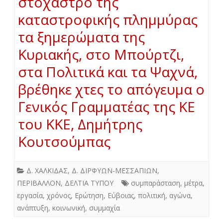
στόχαστρο της
καταστροφικής πλημμύρας
τα ξημερώματα της
Κυριακής, στο Μπούρτζι,
στα Πολιτικά και τα Ψαχνά,
βρέθηκε χτες το απόγευμα ο
Γενικός Γραμματέας της ΚΕ
του ΚΚΕ, Δημήτρης
Κουτσούμπας
Δ. ΧΑΛΚΙΔΑΣ
,
Δ. ΔΙΡΦΥΩΝ-ΜΕΣΣΑΠΙΩΝ
,
ΠΕΡΙΒΑΛΛΟΝ
,
ΔΕΛΤΙΑ ΤΥΠΟΥ
συμπαράσταση
,
μέτρα
,
εργασία
,
χρόνος
,
Ερώτηση
,
Εύβοιας
,
πολιτική
,
αγώνα
,
ανάπτυξη
,
κοινωνική
,
συμμαχία