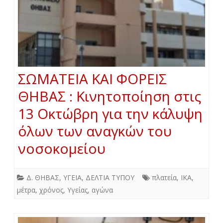
ΣΩΜΑΤΕΙΑ ΚΑΙ ΦΟΡΕΙΣ
ΘΗΒΑΣ : Κινητοποίηση στις
13 Οκτώβρη για την κάλυψη
όλων των αναγκών του
νοσοκομείου
Δ. ΘΗΒΑΣ
,
ΥΓΕΙΑ
,
ΔΕΛΤΙΑ ΤΥΠΟΥ
πλατεία
,
ΙΚΑ
,
μέτρα
,
χρόνος
,
Υγείας
,
αγώνα