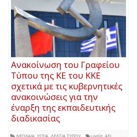
Ανακοίνωση του Γραφείου
Τύπου της ΚΕ του ΚΚΕ
σχετικά με τις κυβερνητικές
ανακοινώσεις για την
έναρξη της εκπαιδευτικής
διαδικασίας
ΝΕΟΛΑΙΑ
,
ΥΓΕΙΑ
,
ΔΕΛΤΙΑ ΤΥΠΟΥ
υγεία
,
ΑΕΙ
,