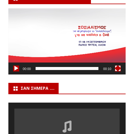
Πρόγραμμα
Αναπαραγωγής
Βίντεο
00:00
00:10
ΣΑΝ ΣΉΜΕΡΑ ….