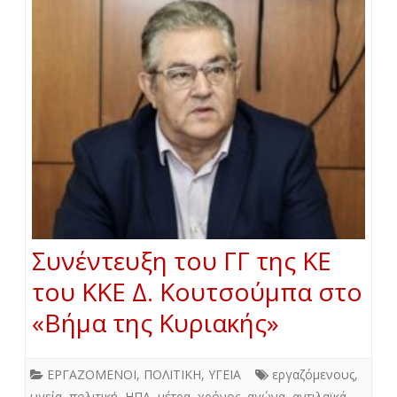
Συνέντευξη του ΓΓ της ΚΕ
του ΚΚΕ Δ. Κουτσούμπα στο
«Βήμα της Κυριακής»
ΕΡΓΑΖΟΜΕΝΟΙ
,
ΠΟΛΙΤΙΚΗ
,
ΥΓΕΙΑ
εργαζόμενους
,
υγεία
,
πολιτική
,
ΗΠΑ
,
μέτρα
,
χρόνος
,
αγώνα
,
αντιλαϊκά
,