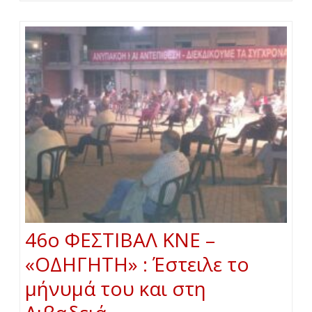
46ο ΦΕΣΤΙΒΑΛ ΚΝΕ –
«ΟΔΗΓΗΤΗ» : Έστειλε το
μήνυμά του και στη