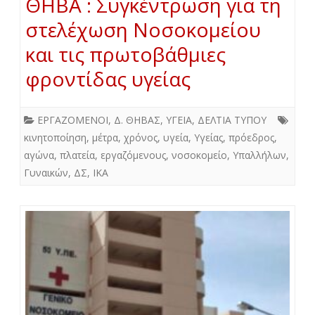
ΘΗΒΑ : Συγκέντρωση για τη
στελέχωση Νοσοκομείου
και τις πρωτοβάθμιες
φροντίδας υγείας
ΕΡΓΑΖΟΜΕΝΟΙ
,
Δ. ΘΗΒΑΣ
,
ΥΓΕΙΑ
,
ΔΕΛΤΙΑ ΤΥΠΟΥ
κινητοποίηση
,
μέτρα
,
χρόνος
,
υγεία
,
Υγείας
,
πρόεδρος
,
αγώνα
,
πλατεία
,
εργαζόμενους
,
νοσοκομείο
,
Υπαλλήλων
,
Γυναικών
,
ΔΣ
,
ΙΚΑ