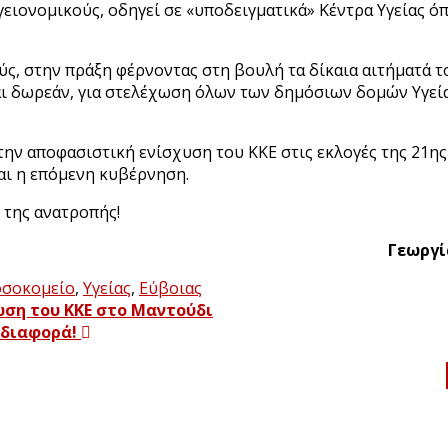
γειονομικούς, οδηγεί σε «υποδειγματικά» Κέντρα Υγείας 
ύς, στην πράξη φέρνοντας στη βουλή τα δίκαια αιτήματά 
και δωρεάν, για στελέχωση όλων των δημόσιων δομών Υγεί
την αποφασιστική ενίσχυση του ΚΚΕ στις εκλογές της 21ης
ναι η επόμενη κυβέρνηση.
 της ανατροπής!
Γεωργί
οσοκομείο
,
Υγείας
,
Εύβοιας
ση του ΚΚΕ στο Μαντούδι
 διαφορά!