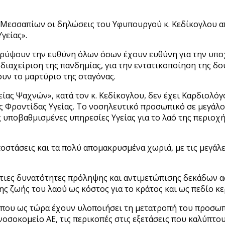
γία
εσσαπίων οι δηλώσεις του Υφυπουργού κ. Κεδίκογλου απ
υλα:
γείας».
δειγμα»
κρύψουν την ευθύνη όλων όσων έχουν ευθύνη για την υπο
ν
ή διαχείριση της πανδημίας, για την εντατικοποίηση της δ
ρνησαν
ουν το μαρτύριο της σταγόνας.
ρνούν
ίας Ψαχνών», κατά τον κ. Κεδίκογλου, δεν έχει Καρδιολόγ
ς Φροντίδας Υγείας. Το νοσηλευτικό προσωπικό σε μεγάλο
α
 υποβαθμισμένες υπηρεσίες Υγείας για το λαό της περιοχ
οστάσεις και τα πολύ απομακρυσμένα χωριά, με τις μεγάλ
τελεχωμένη
σια
τιες δυνατότητες πρόληψης και αντιμετώπισης δεκάδων ασ
ης ζωής του λαού ως κόστος για το κράτος και ως πεδίο κε
που ως τώρα έχουν υλοποιήσει τη μετατροπή του προσωπ
οσοκομείο ΑΕ, τις περικοπές στις εξετάσεις που καλύπτου