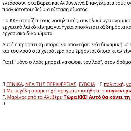
εντάσσουν στα Βαρέα και Ανθυγιεινά Επαγγέλματα τους υ
πραγματοποιηθεί μια εξέταση αίματος.
Το ΚΚΕ στηρίζει τους νοσηλευτές, συνολικά υγειονομικο
εργατικό λαϊκό κίνημα για Υγεία αποκλειστικά δημόσια 
εργασιακά δικαιώματα.
Αυτή η προοπτική μπορεί να αποκτήσει νέα δυναμική με 
και του λαού στα χειρότερα που έρχονται όποια κι αν εί
Γιατί “μόνο ο λαός μπορεί να σώσει τον λαό”, στον δρόμο
ΓΕΝΙΚΑ
,
ΝΕΑ ΤΗΣ ΠΕΡΙΦΕΡΕΙΑΣ
,
ΕΥΒΟΙΑ
πολιτική
,
ν
Πλοήγηση
Με μεγάλη συμμετοχή πραγματοποιήθηκε η
συγκέντρω
Γ. Μαρίνος από το Αλιβέρι:
Τώρα ΚΚΕ! Αυτό θα κάνει τη
άρθρων