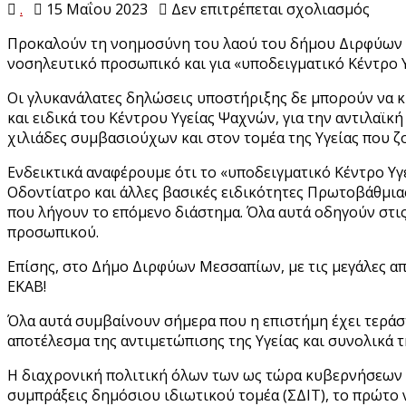
στο
.
15 Μαΐου 2023
Δεν επιτρέπεται σχολιασμός
Γεωρ
Προκαλούν τη νοημοσύνη του λαού του δήμου Διρφύων Μ
Πύθο
νοσηλευτικό προσωπικό και για «υποδειγματικό Κέντρο Υ
Το
«υπό
Οι γλυκανάλατες δηλώσεις υποστήριξης δε μπορούν να 
όσω
και ειδικά του Κέντρου Υγείας Ψαχνών, για την αντιλαϊκ
κυβέ
χιλιάδες συμβασιούχων και στον τομέα της Υγείας που ζ
και
κυβε
Ενδεικτικά αναφέρουμε ότι το «υποδειγματικό Κέντρο Υγε
τη
Οδοντίατρο και άλλες βασικές ειδικότητες Πρωτοβάθμια
χώρ
που λήγουν το επόμενο διάστημα. Όλα αυτά οδηγούν στις
είναι
προσωπικού.
η
Επίσης, στο Δήμο Διρφύων Μεσσαπίων, με τις μεγάλες απ
υποσ
ΕΚΑΒ!
δημό
Υγεία
Όλα αυτά συμβαίνουν σήμερα που η επιστήμη έχει τεράσ
αποτέλεσμα της αντιμετώπισης της Υγείας και συνολικά τ
Η διαχρονική πολιτική όλων των ως τώρα κυβερνήσεων 
συμπράξεις δημόσιου ιδιωτικού τομέα (ΣΔΙΤ), το πρώτο ν