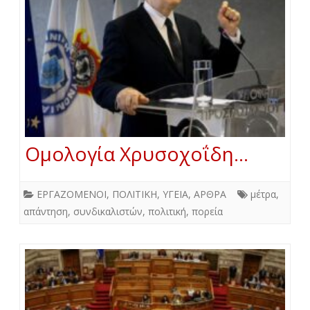
Ομολογία Χρυσοχοΐδη…
ΕΡΓΑΖΟΜΕΝΟΙ
,
ΠΟΛΙΤΙΚΗ
,
ΥΓΕΙΑ
,
ΑΡΘΡΑ
μέτρα
,
απάντηση
,
συνδικαλιστών
,
πολιτική
,
πορεία