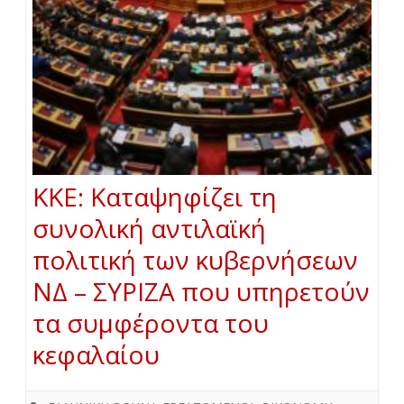
ΚΚΕ: Καταψηφίζει τη
συνολική αντιλαϊκή
πολιτική των κυβερνήσεων
ΝΔ – ΣΥΡΙΖΑ που υπηρετούν
τα συμφέροντα του
κεφαλαίου