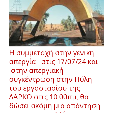
Η συμμετοχή στην γενική
απεργία στις 17/07/24 και
στην απεργιακή
συγκέντρωση στην Πύλη
του εργοστασίου της
ΛΑΡΚΟ στις 10.00πμ, θα
δώσει ακόμη μια απάντηση