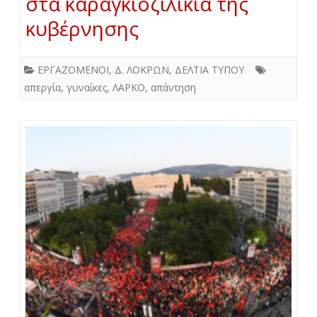
στα καραγκιοζιλίκια της
κυβέρνησης
ΕΡΓΑΖΟΜΕΝΟΙ
,
Δ. ΛΟΚΡΩΝ
,
ΔΕΛΤΙΑ ΤΥΠΟΥ
απεργία
,
γυναίκες
,
ΛΑΡΚΟ
,
απάντηση