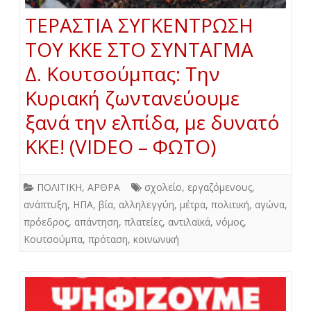
ΤΕΡΑΣΤΙΑ ΣΥΓΚΕΝΤΡΩΣΗ
ΤΟΥ ΚΚΕ ΣΤΟ ΣΥΝΤΑΓΜΑ
Δ. Κουτσούμπας: Την
Κυριακή ζωντανεύουμε
ξανά την ελπίδα, με δυνατό
ΚΚΕ! (VIDEO – ΦΩΤΟ)
ΠΟΛΙΤΙΚΗ
,
ΑΡΘΡΑ
σχολείο
,
εργαζόμενους
,
ανάπτυξη
,
ΗΠΑ
,
βία
,
αλληλεγγύη
,
μέτρα
,
πολιτική
,
αγώνα
,
πρόεδρος
,
απάντηση
,
πλατείες
,
αντιλαϊκά
,
νόμος
,
Κουτσούμπα
,
πρόταση
,
κοινωνική