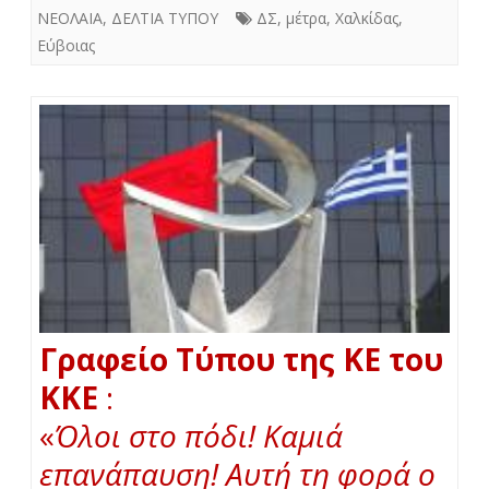
ΝΕΟΛΑΙΑ
,
ΔΕΛΤΙΑ ΤΥΠΟΥ
ΔΣ
,
μέτρα
,
Χαλκίδας
,
Εύβοιας
Γραφείο Τύπου της ΚΕ του
ΚΚΕ
:
«
Όλοι στο πόδι! Καμιά
επανάπαυση! Αυτή τη φορά ο