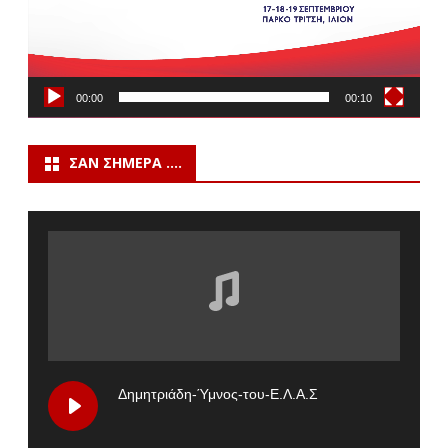
00:00
00:10
ΣΑΝ ΣΉΜΕΡΑ ….
Δημητριάδη-Ύμνος-του-Ε.Λ.Α.Σ