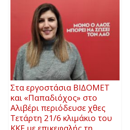
Στα εργοστάσια ΒΙΔΟΜΕΤ
και «Παπαδιόχος» στο
Αλιβέρι περιόδευσε χθες
Τετάρτη 21/6 κλιμάκιο του
ΚΚΕ με επικεφαλής τη