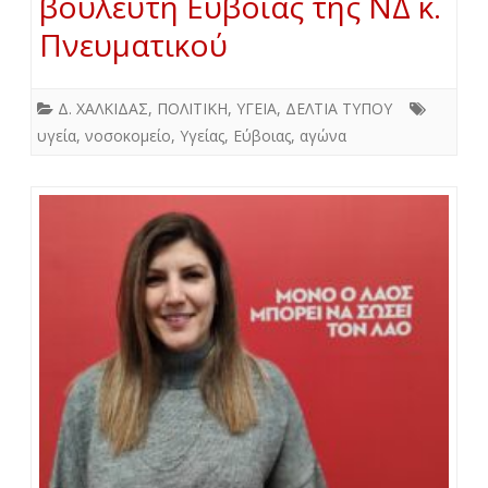
βουλευτή Εύβοιας της ΝΔ κ.
Πνευματικού
Δ. ΧΑΛΚΙΔΑΣ
,
ΠΟΛΙΤΙΚΗ
,
ΥΓΕΙΑ
,
ΔΕΛΤΙΑ ΤΥΠΟΥ
υγεία
,
νοσοκομείο
,
Υγείας
,
Εύβοιας
,
αγώνα