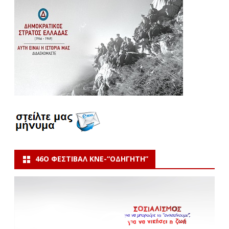
46Ο ΦΕΣΤΙΒΆΛ ΚΝΕ-“ΟΔΗΓΗΤΗ”
Πρόγραμμα
Αναπαραγωγής
Βίντεο