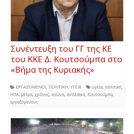
Συνέντευξη του ΓΓ της ΚΕ
του ΚΚΕ Δ. Κουτσούμπα στο
«Βήμα της Κυριακής»
ΕΡΓΑΖΟΜΕΝΟΙ
,
ΠΟΛΙΤΙΚΗ
,
ΥΓΕΙΑ
υγεία
,
πολιτική
,
ΗΠΑ
,
μέτρα
,
χρόνος
,
αγώνα
,
αντιλαϊκά
,
Κουτσούμπα
,
εργαζόμενους