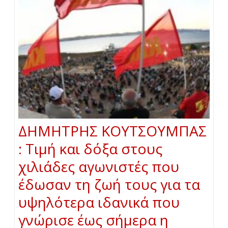
ΔΗΜΗΤΡΗΣ ΚΟΥΤΣΟΥΜΠΑΣ
: Τιμή και δόξα στους
χιλιάδες αγωνιστές που
έδωσαν τη ζωή τους για τα
υψηλότερα ιδανικά που
γνώρισε έως σήμερα η