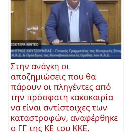
Στην ανάγκη οι
αποζημιώσεις που θα
πάρουν οι πληγέντες από
την πρόσφατη κακοκαιρία
να είναι αντίστοιχες των
καταστροφών, αναφέρθηκε
ο ΓΓ της ΚΕ του ΚΚΕ,