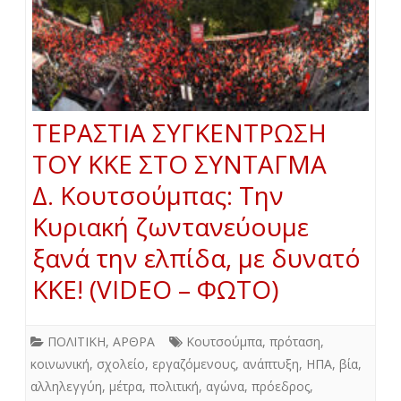
ΤΕΡΑΣΤΙΑ ΣΥΓΚΕΝΤΡΩΣΗ
ΤΟΥ ΚΚΕ ΣΤΟ ΣΥΝΤΑΓΜΑ
Δ. Κουτσούμπας: Την
Κυριακή ζωντανεύουμε
ξανά την ελπίδα, με δυνατό
ΚΚΕ! (VIDEO – ΦΩΤΟ)
ΠΟΛΙΤΙΚΗ
,
ΑΡΘΡΑ
Κουτσούμπα
,
πρόταση
,
κοινωνική
,
σχολείο
,
εργαζόμενους
,
ανάπτυξη
,
ΗΠΑ
,
βία
,
αλληλεγγύη
,
μέτρα
,
πολιτική
,
αγώνα
,
πρόεδρος
,