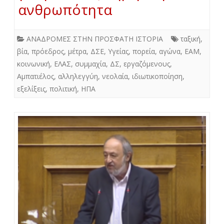
ανθρωπότητα
ΑΝΑΔΡΟΜΕΣ ΣΤΗΝ ΠΡΟΣΦΑΤΗ ΙΣΤΟΡΙΑ
ταξική
,
βία
,
πρόεδρος
,
μέτρα
,
ΔΣΕ
,
Υγείας
,
πορεία
,
αγώνα
,
ΕΑΜ
,
κοινωνική
,
ΕΛΑΣ
,
συμμαχία
,
ΔΣ
,
εργαζόμενους
,
Αμπατιέλος
,
αλληλεγγύη
,
νεολαία
,
ιδιωτικοποίηση
,
εξελίξεις
,
πολιτική
,
ΗΠΑ