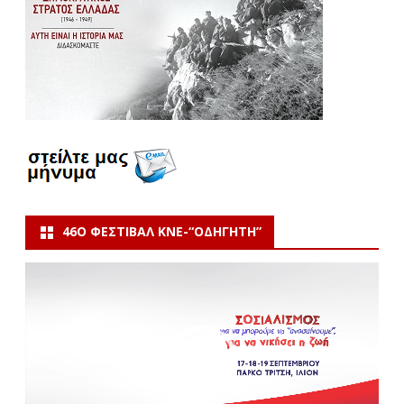
46Ο ΦΕΣΤΙΒΆΛ ΚΝΕ-“ΟΔΗΓΗΤΗ”
Πρόγραμμα
Αναπαραγωγής
Βίντεο