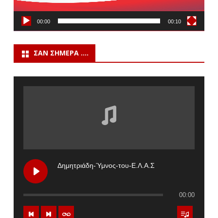
00:00
00:10
ΣΑΝ ΣΉΜΕΡΑ ….
Δημητριάδη-Ύμνος-του-Ε.Λ.Α.Σ
00:00