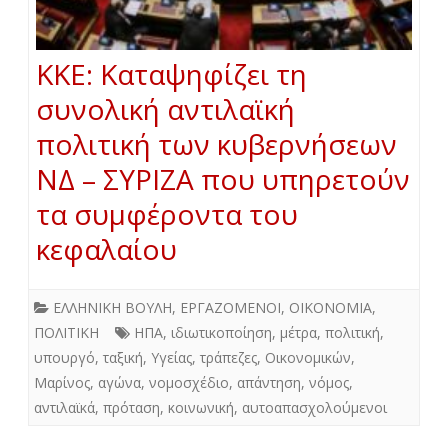
ΚΚΕ: Καταψηφίζει τη
συνολική αντιλαϊκή
πολιτική των κυβερνήσεων
ΝΔ – ΣΥΡΙΖΑ που υπηρετούν
τα συμφέροντα του
κεφαλαίου
ΕΛΛΗΝΙΚΗ ΒΟΥΛΗ
,
ΕΡΓΑΖΟΜΕΝΟΙ
,
ΟΙΚΟΝΟΜΙΑ
,
ΠΟΛΙΤΙΚΗ
ΗΠΑ
,
ιδιωτικοποίηση
,
μέτρα
,
πολιτική
,
υπουργό
,
ταξική
,
Υγείας
,
τράπεζες
,
Οικονομικών
,
Μαρίνος
,
αγώνα
,
νομοσχέδιο
,
απάντηση
,
νόμος
,
αντιλαϊκά
,
πρόταση
,
κοινωνική
,
αυτοαπασχολούμενοι