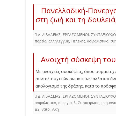
Πανελλαδική-Πανεργατ
στη ζωή και τη δουλειά
Δ. ΛΙΒΑΔΕΙΑΣ
,
ΕΡΓΑΖΟΜΕΝΟΙ
,
ΣΥΝΤΑΞΙΟΥΧΟ
πορεία
,
αλληλεγγύη
,
Πελέκης
,
ασφαλιστικο
,
συ
Ανοιχτή σύσκεψη του
Με ανοιχτές συσκέψεις, όπου συμμετέχο
συνταξιουχικών σωματείων αλλά και άνερ
απολογισμό της δράσης, κατά το πρόσφ
Δ. ΛΙΒΑΔΕΙΑΣ
,
ΕΡΓΑΖΟΜΕΝΟΙ
,
ΣΥΝΤΑΞΙΟΥΧΟ
ασφαλιστικο
,
απεργία
,
λ
,
Συσπειρωση
,
μνημονι
ΔΣ
,
νατο
,
νικη