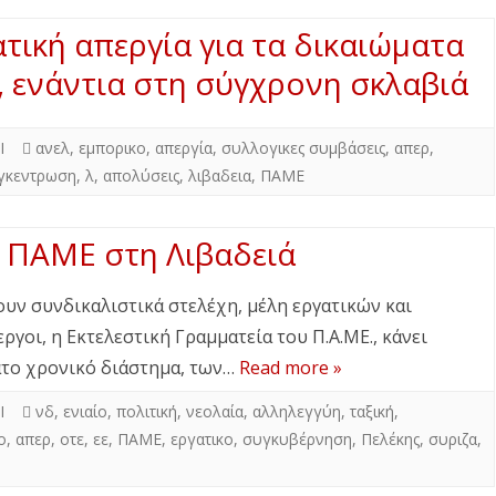
ική απεργία για τα δικαιώματα
, ενάντια στη σύγχρονη σκλαβιά
Ι
ανελ
,
εμπορικο
,
απεργία
,
συλλογικες συμβάσεις
,
απερ
,
γκεντρωση
,
λ
,
απολύσεις
,
λιβαδεια
,
ΠΑΜΕ
 ΠΑΜΕ στη Λιβαδειά
υν συνδικαλιστικά στελέχη, μέλη εργατικών και
γοι, η Εκτελεστική Γραμματεία του Π.Α.ΜΕ., κάνει
ατο χρονικό διάστημα, των…
Read more »
Ι
νδ
,
ενιαίο
,
πολιτική
,
νεολαία
,
αλληλεγγύη
,
ταξική
,
ο
,
απερ
,
οτε
,
εε
,
ΠΑΜΕ
,
εργατικο
,
συγκυβέρνηση
,
Πελέκης
,
συριζα
,