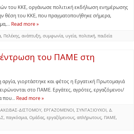
Δ. ΣΚΥΡΟΥ
Δ. ΜΩΛΟΥ-ΑΓ.ΚΩΝ/ΝΟΥ
ΠΕΡΙΒΑΛΛΟΝ
ών του ΚΚΕ, οργάνωσε πολιτική εκδήλωση ενημέρωσης
την θέση του ΚΚΕ, που πραγματοποιήθηκε σήμερα,
Δ. ΣΤΥΛΙΔΑΣ
ΕΠΙΣΤΗΜΗ
υμα,…
Read more »
ΠΟΛΙΤΙΣΜΟΣ
α
,
Πελέκης
,
ανάπτυξη
,
συμφωνία
,
υγεία
,
πολιτική
,
παιδεία
ΑΘΛΗΤΙΣΜΟΣ
ΕΥΡΩΠΑΪΚΗ ΕΝΩΣΗ
κέντρωση του ΠΑΜΕ στη
ΚΟΣΜΟΣ
ΑΝΑΔΡΟΜΕΣ ΣΤΗΝ
 αργία, γιορτάστηκε και φέτος η Εργατική Πρωτομαγιά
ΠΡΟΣΦΑΤΗ ΙΣΤΟΡΙΑ
ειρώνονται στο ΠΑΜΕ. Εργάτες, αγρότες, εργαζόμενοι/
ρα που…
Read more »
ΑΡΑΧΩΒΑΣ-ΔΙΣΤΟΜΟΥ
,
ΕΡΓΑΖΟΜΕΝΟΙ
,
ΣΥΝΤΑΞΙΟΥΧΟΙ
,
Δ.
ΔΣ
,
παγκόσμια
,
Ομάδας
,
εργαζόμενους
,
απλήρωτους
,
ΠΑΜΕ
,