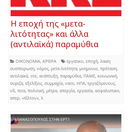
Η εποχή της «μετα-
λιτότητας» και άλλα
(αντιλαϊκά) παραμύθια
ΟΙΚΟΝΟΜΙΑ
,
ΑΡΘΡΑ
εργατικο
,
εποχή
,
λαικη
συσπειρωση
,
νόμος
,
μετα-λιτότητα
,
μνημονιο
,
πρόταση
,
αντιλαϊκά
,
οτε
,
ανάπτυξη
,
παραμύθια
,
ΠΑΜΕ
,
κοινωνική
,
συριζα
,
εξελίξεις
,
συμμαχία
,
νατο
,
ΗΠΑ
,
εργαζόμενους
,
νδ
,
πιτα
,
πολιτική
,
μέτρα
,
απεργία
,
εργασία
,
ασφαλιστικο
,
απερ
,
«Χίλτον»
,
λ