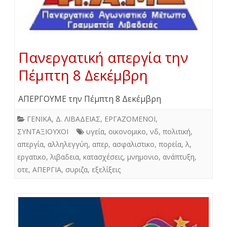
Πανεργατική απεργία την
Πέμπτη 8 Δεκέμβρη
ΑΠΕΡΓΟΥΜΕ την Πέμπτη 8 Δεκέμβρη
ΓΕΝΙΚΑ
,
Δ. ΛΙΒΑΔΕΙΑΣ
,
ΕΡΓΑΖΟΜΕΝΟΙ
,
ΣΥΝΤΑΞΙΟΥΧΟΙ
υγεία
,
οικονομικο
,
νδ
,
πολιτική
,
απεργία
,
αλληλεγγύη
,
απερ
,
ασφαλιστικο
,
πορεία
,
λ
,
εργατικο
,
λιβαδεια
,
κατασχέσεις
,
μνημονιο
,
ανάπτυξη
,
οτε
,
ΑΠΕΡΓΙΑ
,
συριζα
,
εξελίξεις