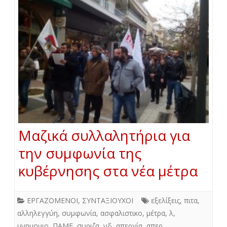
Μαζικά συλλαλητήρια για
την συμφωνία της
κυβέρνησης στα νέα μέτρα
ΕΡΓΑΖΟΜΕΝΟΙ
,
ΣΥΝΤΑΞΙΟΥΧΟΙ
εξελίξεις
,
πιτα
,
αλληλεγγύη
,
συμφωνία
,
ασφαλιστικο
,
μέτρα
,
λ
,
μνημονιο
,
ΠΑΜΕ
,
συριζα
,
νδ
,
απεργία
,
απερ