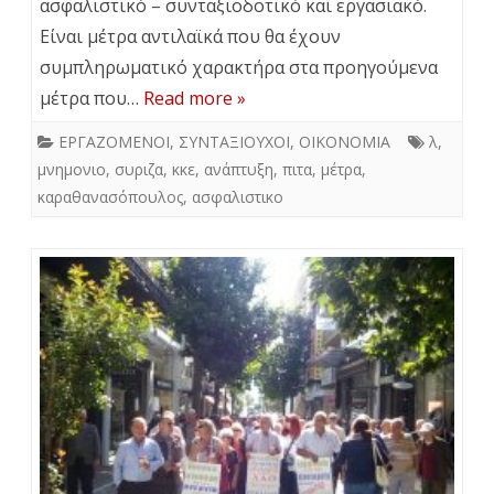
ασφαλιστικό – συνταξιοδοτικό και εργασιακό.
Είναι μέτρα αντιλαϊκά που θα έχουν
συμπληρωματικό χαρακτήρα στα προηγούμενα
μέτρα που…
Read more »
ΕΡΓΑΖΟΜΕΝΟΙ
,
ΣΥΝΤΑΞΙΟΥΧΟΙ
,
ΟΙΚΟΝΟΜΙΑ
λ
,
μνημονιο
,
συριζα
,
κκε
,
ανάπτυξη
,
πιτα
,
μέτρα
,
καραθανασόπουλος
,
ασφαλιστικο