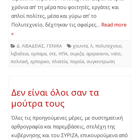
χρόνια απ’ τη μέρα που φοιτητές, εργάτες και
απλοί πολίτες, μέσα και γύρω απ’ το
Πολυτεχνείο, δέχτηκαν τις σφαίρες…
Read more
»
Δ. ΛΙΒΑΔΕΙΑΣ
,
ΓΕΝΙΚΑ
χουντα
,
λ
,
πολυτεχνειο
,
λιβαδεια
,
ομπαμα
,
οτε
,
ΗΠΑ
,
συριζα
,
αμερικανοι
,
νατο
,
πολιτική
,
εμπορικο
,
πλατεία
,
πορεία
,
συγκεντρωση
Δεν είναι όλοι σαν τα
μούτρα τους
Όλες τις προηγούμενες μέρες, με συστηματική
αρθρογραφία και παρεμβάσεις, στελέχη της
κυβέρνησης και του ΣΥΡΙΖΑ, επικουρούμενα από