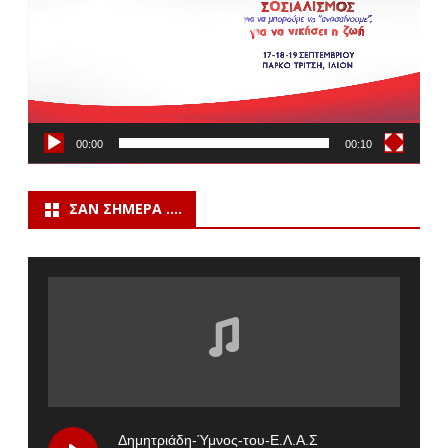
00:00
00:10
ΣΑΝ ΣΉΜΕΡΑ ….
Δημητριάδη-Ύμνος-του-Ε.Λ.Α.Σ