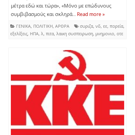
μέτρα εδώ και τώρα», «Μόνο με επώδυνους
συμβιβασμούς και σκληρά…
Read more »
ΓΕΝΙΚΑ
,
ΠΟΛΙΤΙΚΗ
,
ΑΡΘΡΑ
συριζα
,
νδ
,
εε
,
πορεία
,
εξελίξεις
,
ΗΠΑ
,
λ
,
πιτα
,
λαικη συσπειρωση
,
μνημονιο
,
οτε