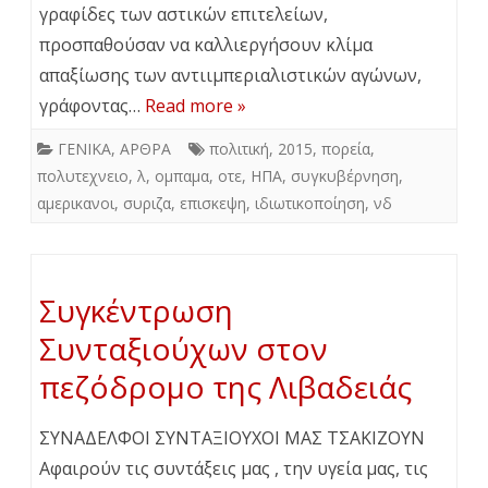
γραφίδες των αστικών επιτελείων,
προσπαθούσαν να καλλιεργήσουν κλίμα
απαξίωσης των αντιιμπεριαλιστικών αγώνων,
γράφοντας…
Read more »
ΓΕΝΙΚΑ
,
ΑΡΘΡΑ
πολιτική
,
2015
,
πορεία
,
πολυτεχνειο
,
λ
,
ομπαμα
,
οτε
,
ΗΠΑ
,
συγκυβέρνηση
,
αμερικανοι
,
συριζα
,
επισκεψη
,
ιδιωτικοποίηση
,
νδ
Συγκέντρωση
Συνταξιούχων στον
πεζόδρομο της Λιβαδειάς
ΣΥΝΑΔΕΛΦΟΙ ΣΥΝΤΑΞΙΟΥΧΟΙ ΜΑΣ ΤΣΑΚΙΖΟΥΝ
Αφαιρούν τις συντάξεις μας , την υγεία μας, τις