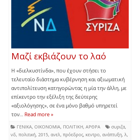
Μαζί εκβιάζουν το λαό
Η «διελκυστίνδα», που έχουν στήσει το
τελευταίο διάστημα κυβέρνηση και αξιωματική
αντιπολίτευση κατηγορώντας η μία την άλλη, με
επίκεντρο την εξέλιξη της δεύτερης
«αξιολόγησης», σε ένα μόνο βαθμό υπηρετεί
τον…
Read more »
ΓΕΝΙΚΑ
,
ΟΙΚΟΝΟΜΙΑ
,
ΠΟΛΙΤΙΚΗ
,
ΑΡΘΡΑ
συριζα
,
νδ
,
πολιτική
,
2015
,
ανελ
,
πρόεδρος
,
κεντρο
,
ανάπτυξη
,
λ
,