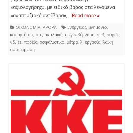
«αξιολόγησης», με ειδικό βάρος στα λεγόμενα
«αναπτυξιακά αντίβαρα»,…
Read more »
ΟΙΚΟΝΟΜΙΑ
,
ΑΡΘΡΑ
Ενέργειας
,
μνημονιο
,
κουαρτέτου
,
οτε
,
αντιλαϊκά
,
συγκυβέρνηση
,
σεβ
,
συριζα
,
νδ
,
εε
,
πορεία
,
ασφαλιστικο
,
μέτρα
,
λ
,
εργασία
,
λαικη
συσπειρωση