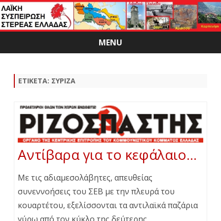
MENU
Skip
to
content
ΕΤΙΚΈΤΑ:
ΣΥΡΙΖΑ
Αντίβαρα για το κεφάλαιο…
Με τις αδιαμεσολάβητες, απευθείας
συνεννοήσεις του ΣΕΒ με την πλευρά του
κουαρτέτου, εξελίσσονται τα αντιλαϊκά παζάρια
γύρω από τον κύκλο της δεύτερης