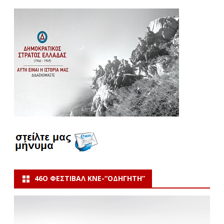
46Ο ΦΕΣΤΙΒΆΛ ΚΝΕ-“ΟΔΗΓΗΤΗ”
Πρόγραμμα
Αναπαραγωγής
Βίντεο