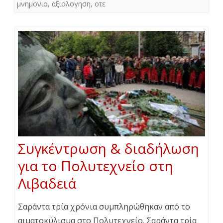
μνημονιο
,
αξιολογηση
,
οτε
Συγκέντρωση & διαδήλωση
για το Πολυτεχνείο στη
Λιβαδειά
Σαράντα τρία χρόνια συμπληρώθηκαν από το
αιματοκύλισμα στο Πολυτεχνείο. Σαράντα τρία