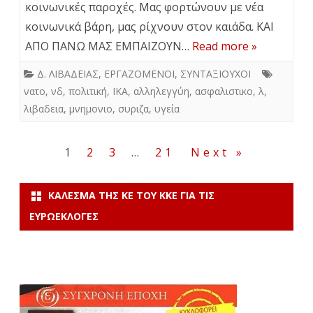
κοινωνικές παροχές. Μας φορτώνουν με νέα
κοινωνικά βάρη, μας ρίχνουν στον καιάδα. ΚΑΙ
ΑΠΟ ΠΑΝΩ ΜΑΣ ΕΜΠΑΙΖΟΥΝ…
Read more »
Δ. ΛΙΒΑΔΕΙΑΣ
,
ΕΡΓΑΖΟΜΕΝΟΙ
,
ΣΥΝΤΑΞΙΟΥΧΟΙ
νατο
,
νδ
,
πολιτική
,
ΙΚΑ
,
αλληλεγγύη
,
ασφαλιστικο
,
λ
,
λιβαδεια
,
μνημονιο
,
συριζα
,
υγεία
Σελιδοποίηση
1
2
3
…
21
Next »
άρθρων
ΚΆΛΕΣΜΑ ΤΗΣ ΚΕ ΤΟΥ ΚΚΕ ΓΙΑ ΤΙΣ
ΕΥΡΩΕΚΛΟΓΈΣ