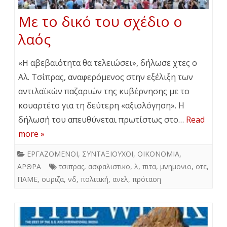
Με το δικό του σχέδιο ο
λαός
«Η αβεβαιότητα θα τελειώσει», δήλωσε χτες ο
Αλ. Τσίπρας, αναφερόμενος στην εξέλιξη των
αντιλαϊκών παζαριών της κυβέρνησης με το
κουαρτέτο για τη δεύτερη «αξιολόγηση». Η
δήλωσή του απευθύνεται πρωτίστως στο…
Read
more »
ΕΡΓΑΖΟΜΕΝΟΙ
,
ΣΥΝΤΑΞΙΟΥΧΟΙ
,
ΟΙΚΟΝΟΜΙΑ
,
ΑΡΘΡΑ
τσιπρας
,
ασφαλιστικο
,
λ
,
πιτα
,
μνημονιο
,
οτε
,
ΠΑΜΕ
,
συριζα
,
νδ
,
πολιτική
,
ανελ
,
πρόταση