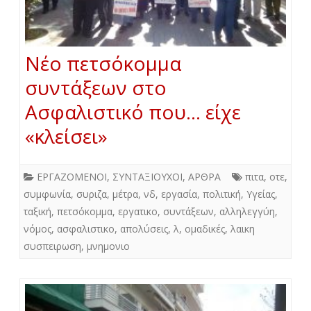
Νέο πετσόκομμα
συντάξεων στο
Ασφαλιστικό που… είχε
«κλείσει»
ΕΡΓΑΖΟΜΕΝΟΙ
,
ΣΥΝΤΑΞΙΟΥΧΟΙ
,
ΑΡΘΡΑ
πιτα
,
οτε
,
συμφωνία
,
συριζα
,
μέτρα
,
νδ
,
εργασία
,
πολιτική
,
Υγείας
,
ταξική
,
πετσόκομμα
,
εργατικο
,
συντάξεων
,
αλληλεγγύη
,
νόμος
,
ασφαλιστικο
,
απολύσεις
,
λ
,
ομαδικές
,
λαικη
συσπειρωση
,
μνημονιο