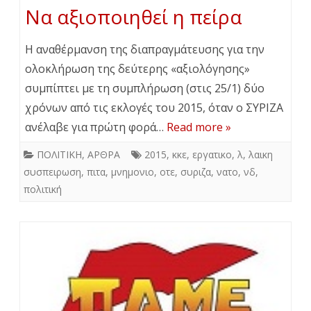
Να αξιοποιηθεί η πείρα
Η αναθέρμανση της διαπραγμάτευσης για την
ολοκλήρωση της δεύτερης «αξιολόγησης»
συμπίπτει με τη συμπλήρωση (στις 25/1) δύο
χρόνων από τις εκλογές του 2015, όταν ο ΣΥΡΙΖΑ
ανέλαβε για πρώτη φορά…
Read more »
ΠΟΛΙΤΙΚΗ
,
ΑΡΘΡΑ
2015
,
κκε
,
εργατικο
,
λ
,
λαικη
συσπειρωση
,
πιτα
,
μνημονιο
,
οτε
,
συριζα
,
νατο
,
νδ
,
πολιτική