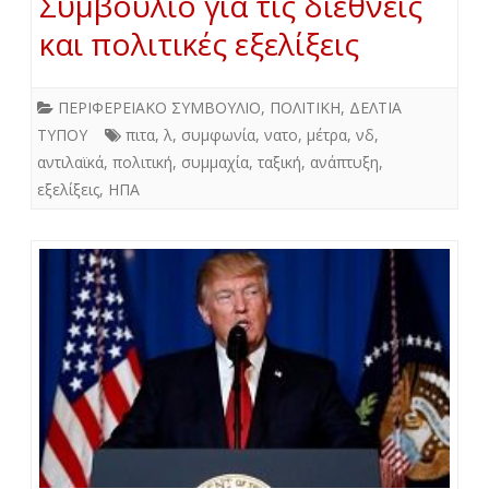
Συμβούλιο για τις διεθνείς
και πολιτικές εξελίξεις
ΠΕΡΙΦΕΡΕΙΑΚΟ ΣΥΜΒΟΥΛΙΟ
,
ΠΟΛΙΤΙΚΗ
,
ΔΕΛΤΙΑ
ΤΥΠΟΥ
πιτα
,
λ
,
συμφωνία
,
νατο
,
μέτρα
,
νδ
,
αντιλαϊκά
,
πολιτική
,
συμμαχία
,
ταξική
,
ανάπτυξη
,
εξελίξεις
,
ΗΠΑ