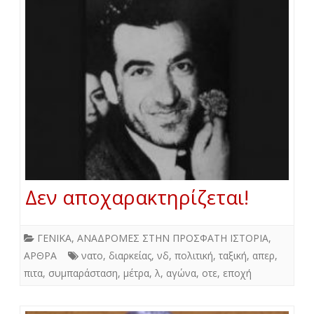
Δεν αποχαρακτηρίζεται!
ΓΕΝΙΚΑ
,
ΑΝΑΔΡΟΜΕΣ ΣΤΗΝ ΠΡΟΣΦΑΤΗ ΙΣΤΟΡΙΑ
,
ΑΡΘΡΑ
νατο
,
διαρκείας
,
νδ
,
πολιτική
,
ταξική
,
απερ
,
πιτα
,
συμπαράσταση
,
μέτρα
,
λ
,
αγώνα
,
οτε
,
εποχή