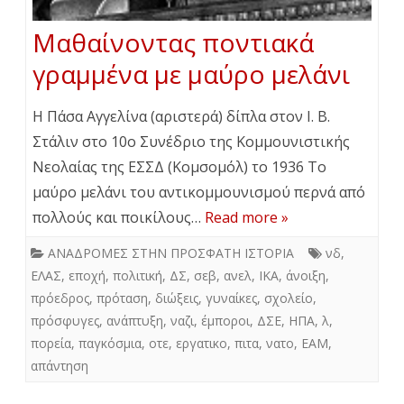
Μαθαίνοντας ποντιακά
γραμμένα με μαύρο μελάνι
Η Πάσα Αγγελίνα (αριστερά) δίπλα στον Ι. Β.
Στάλιν στο 10ο Συνέδριο της Κομμουνιστικής
Νεολαίας της ΕΣΣΔ (Κομσομόλ) το 1936 Το
μαύρο μελάνι του αντικομμουνισμού περνά από
πολλούς και ποικίλους…
Read more »
ΑΝΑΔΡΟΜΕΣ ΣΤΗΝ ΠΡΟΣΦΑΤΗ ΙΣΤΟΡΙΑ
νδ
,
ΕΛΑΣ
,
εποχή
,
πολιτική
,
ΔΣ
,
σεβ
,
ανελ
,
ΙΚΑ
,
άνοιξη
,
πρόεδρος
,
πρόταση
,
διώξεις
,
γυναίκες
,
σχολείο
,
πρόσφυγες
,
ανάπτυξη
,
ναζι
,
έμποροι
,
ΔΣΕ
,
ΗΠΑ
,
λ
,
πορεία
,
παγκόσμια
,
οτε
,
εργατικο
,
πιτα
,
νατο
,
ΕΑΜ
,
απάντηση