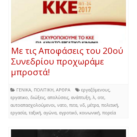
Με τις Αποφάσεις του 20ού
Συνεδρίου προχωράμε
μπροστά!
ΓΕΝΙΚΑ
,
ΠΟΛΙΤΙΚΗ
,
ΑΡΘΡΑ
εργαζόμενους
,
εργατικο
,
διώξεις
,
απολύσεις
,
ανάπτυξη
,
λ
,
οτε
,
αυτοαπασχολούμενοι
,
νατο
,
πιτα
,
νδ
,
μέτρα
,
πολιτική
,
εργασία
,
ταξική
,
αγώνα
,
αγροτικό
,
κοινωνική
,
πορεία