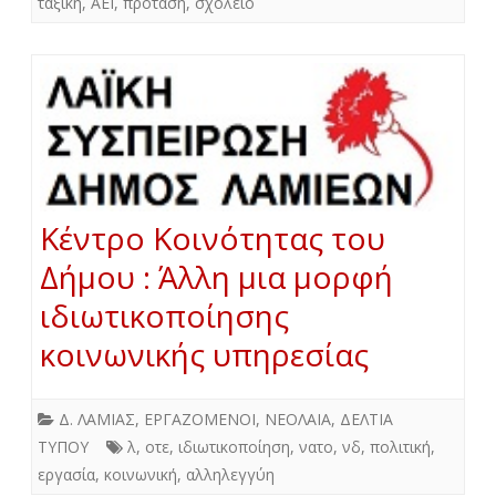
ταξική
,
ΑΕΙ
,
πρόταση
,
σχολείο
Κέντρο Κοινότητας του
Δήμου : Άλλη μια μορφή
ιδιωτικοποίησης
κοινωνικής υπηρεσίας
Δ. ΛΑΜΙΑΣ
,
ΕΡΓΑΖΟΜΕΝΟΙ
,
ΝΕΟΛΑΙΑ
,
ΔΕΛΤΙΑ
ΤΥΠΟΥ
λ
,
οτε
,
ιδιωτικοποίηση
,
νατο
,
νδ
,
πολιτική
,
εργασία
,
κοινωνική
,
αλληλεγγύη