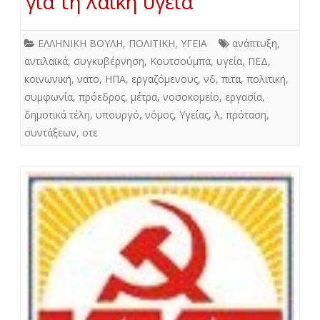
για τη λαϊκή υγεία
ΕΛΛΗΝΙΚΗ ΒΟΥΛΗ
,
ΠΟΛΙΤΙΚΗ
,
ΥΓΕΙΑ
ανάπτυξη
,
αντιλαϊκά
,
συγκυβέρνηση
,
Κουτσούμπα
,
υγεία
,
ΠΕΔ
,
κοινωνική
,
νατο
,
ΗΠΑ
,
εργαζόμενους
,
νδ
,
πιτα
,
πολιτική
,
συμφωνία
,
πρόεδρος
,
μέτρα
,
νοσοκομείο
,
εργασία
,
δημοτικά τέλη
,
υπουργό
,
νόμος
,
Υγείας
,
λ
,
πρόταση
,
συντάξεων
,
οτε