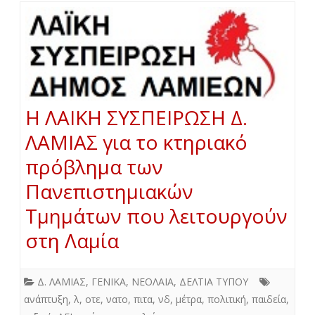
Η ΛΑΙΚΗ ΣΥΣΠΕΙΡΩΣΗ Δ.
ΛΑΜΙΑΣ για το κτηριακό
πρόβλημα των
Πανεπιστημιακών
Τμημάτων που λειτουργούν
στη Λαμία
Δ. ΛΑΜΙΑΣ
,
ΓΕΝΙΚΑ
,
ΝΕΟΛΑΙΑ
,
ΔΕΛΤΙΑ ΤΥΠΟΥ
ανάπτυξη
,
λ
,
οτε
,
νατο
,
πιτα
,
νδ
,
μέτρα
,
πολιτική
,
παιδεία
,