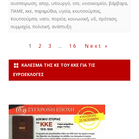
συσπειρωση
,
απερ
,
υπουργό
,
οτε
,
νοσοκομείο
,
βάρβαρα
,
ΠΑΜΕ
,
κκε
,
παραμύθια
,
υγεία
,
κουτσούμπας
,
Κουτσούμπα
,
νατο
,
πορεία
,
κοινωνική
,
νδ
,
πρόταση
,
συμμαχία
,
πολιτική
,
ανάπτυξη
Σελιδοποίηση
1
2
3
…
16
Next »
άρθρων
ΚΆΛΕΣΜΑ ΤΗΣ ΚΕ ΤΟΥ ΚΚΕ ΓΙΑ ΤΙΣ
ΕΥΡΩΕΚΛΟΓΈΣ