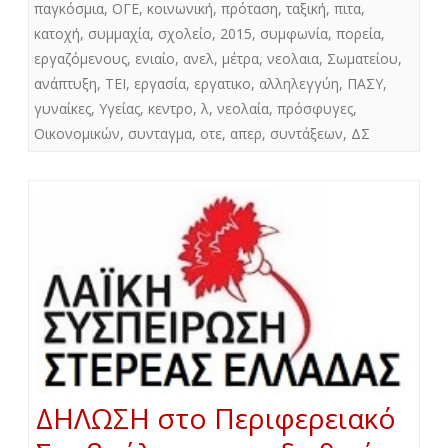
παγκόσμια
,
ΟΓΕ
,
κοινωνική
,
πρόταση
,
ταξική
,
πιτα
,
κατοχή
,
συμμαχία
,
σχολείο
,
2015
,
συμφωνία
,
πορεία
,
εργαζόμενους
,
ενιαίο
,
ανελ
,
μέτρα
,
νεολαια
,
Σωματείου
,
ανάπτυξη
,
ΤΕΙ
,
εργασία
,
εργατικο
,
αλληλεγγύη
,
ΠΑΣΥ
,
γυναίκες
,
Υγείας
,
κεντρο
,
λ
,
νεολαία
,
πρόσφυγες
,
Οικονομικών
,
συνταγμα
,
οτε
,
απερ
,
συντάξεων
,
ΔΣ
ΔΗΛΩΣΗ στο Περιφερειακό