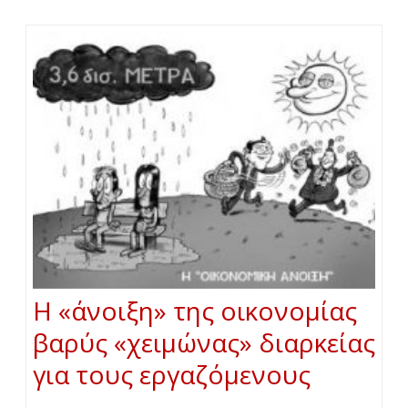
Η «άνοιξη» της οικονομίας
βαρύς «χειμώνας» διαρκείας
για τους εργαζόμενους