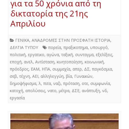
για τα 50 χρόνια από τη
δικτατορία της 21ης
Απριλίου
ΓΕΝΙΚΑ
,
ΑΝΑΔΡΟΜΕΣ ΣΤΗΝ ΠΡΟΣΦΑΤΗ ΙΣΤΟΡΙΑ
,
ΔΕΛΤΙΑ ΤΥΠΟΥ
πορεία
,
πραξικοπημα
,
υπουργό
,
πολιτική
,
εργατικο
,
αγώνα
,
ταξική
,
συνταγμα
,
εξελίξεις
,
εποχή
,
ανελ
,
Αντίσταση
,
κινητοποίηση
,
κοινωνική
,
πρόεδρος
,
ΕΑΜ
,
ΗΠΑ
,
συμμαχία
,
απερ
,
ΔΣ
,
παγκόσμια
,
σεβ
,
τέχνη
,
ΑΕΙ
,
αλληλεγγύη
,
βία
,
Γυναικών
,
δημοψήφισμα
,
λ
,
πιτα
,
ναζι
,
πρόταση
,
οτε
,
συμφωνία
,
κατοχή
,
απολύσεις
,
νατο
,
μέτρα
,
ΔΣΕ
,
ανάπτυξη
,
νδ
,
εργασία