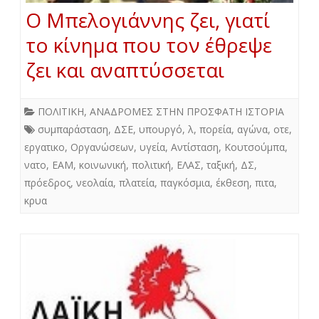
Ο Μπελογιάννης ζει, γιατί
το κίνημα που τον έθρεψε
ζει και αναπτύσσεται
ΠΟΛΙΤΙΚΗ
,
ΑΝΑΔΡΟΜΕΣ ΣΤΗΝ ΠΡΟΣΦΑΤΗ ΙΣΤΟΡΙΑ
συμπαράσταση
,
ΔΣΕ
,
υπουργό
,
λ
,
πορεία
,
αγώνα
,
οτε
,
εργατικο
,
Οργανώσεων
,
υγεία
,
Αντίσταση
,
Κουτσούμπα
,
νατο
,
ΕΑΜ
,
κοινωνική
,
πολιτική
,
ΕΛΑΣ
,
ταξική
,
ΔΣ
,
πρόεδρος
,
νεολαία
,
πλατεία
,
παγκόσμια
,
έκθεση
,
πιτα
,
κρυα