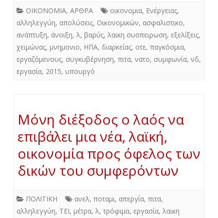
ΟΙΚΟΝΟΜΙΑ
,
ΑΡΘΡΑ
οικονομια
,
Ενέργειας
,
αλληλεγγύη
,
απολύσεις
,
Οικονομικών
,
ασφαλιστικο
,
ανάπτυξη
,
άνοιξη
,
λ
,
βαρύς
,
λαικη συσπειρωση
,
εξελίξεις
,
χειμώνας
,
μνημονιο
,
ΗΠΑ
,
διαρκείας
,
οτε
,
παγκόσμια
,
εργαζόμενους
,
συγκυβέρνηση
,
πιτα
,
νατο
,
συμφωνία
,
νδ
,
εργασία
,
2015
,
υπουργό
Μόνη διέξοδος ο λαός να
επιβάλει μια νέα, λαϊκή,
οικονομία προς όφελος των
δικών του συμφερόντων
ΠΟΛΙΤΙΚΗ
ανελ
,
ποταμι
,
απεργία
,
πιτα
,
αλληλεγγύη
,
ΤΕΙ
,
μέτρα
,
λ
,
τρόφιμα
,
εργασία
,
λαικη