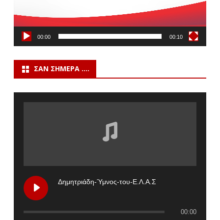
00:00
00:10
ΣΑΝ ΣΉΜΕΡΑ ….
Δημητριάδη-Ύμνος-του-Ε.Λ.Α.Σ
00:00