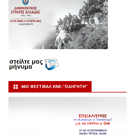
46Ο ΦΕΣΤΙΒΆΛ ΚΝΕ-“ΟΔΗΓΗΤΗ”
Πρόγραμμα
Αναπαραγωγής
Βίντεο