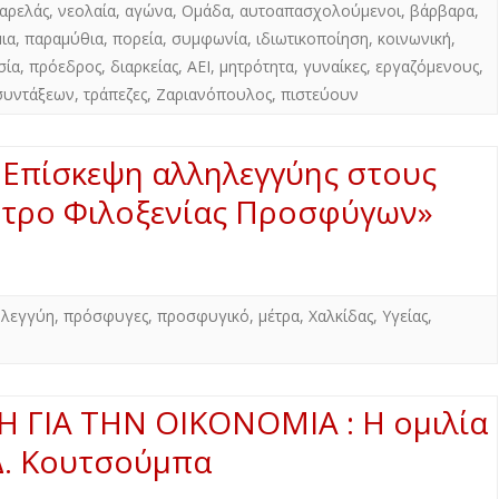
αρελάς
,
νεολαία
,
αγώνα
,
Ομάδα
,
αυτοαπασχολούμενοι
,
βάρβαρα
,
ια
,
παραμύθια
,
πορεία
,
συμφωνία
,
ιδιωτικοποίηση
,
κοινωνική
,
σία
,
πρόεδρος
,
διαρκείας
,
ΑΕΙ
,
μητρότητα
,
γυναίκες
,
εργαζόμενους
,
συντάξεων
,
τράπεζες
,
Ζαριανόπουλος
,
πιστεύουν
 Επίσκεψη αλληλεγγύης στους
ντρο Φιλοξενίας Προσφύγων»
ηλεγγύη
,
πρόσφυγες
,
προσφυγικό
,
μέτρα
,
Χαλκίδας
,
Υγείας
,
 ΓΙΑ ΤΗΝ ΟΙΚΟΝΟΜΙΑ : Η ομιλία
 Δ. Κουτσούμπα