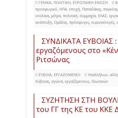
ΓΕΝΙΚΑ
,
ΠΟΛΙΤΙΚΗ
,
ΕΥΡΩΠΑΪΚΗ ΕΝΩΣΗ
Β
προσφυγικό
,
ΗΠΑ
,
εποχή
,
Παπαδάκης
,
παγκόσμ
νεολαια
,
μέτρα
,
πολιτική
,
συμμαχία
,
ΕΛΑΣ
,
εργα
ανάπτυξη
,
Ομάδας
,
πρόσφυγες
,
ευρωεκλογές
,
ΣΥΝΔΙΚΑΤΑ ΕΥΒΟΙΑΣ :
εργαζόμενους στο «Κέ
Ριτσώνας
ΕΥΒΟΙΑ
,
ΕΡΓΑΖΟΜΕΝΟΙ
Υπαλλήλων
,
αλλ
Εύβοιας
,
αγώνα
,
εργαζόμενους
,
Ιδιωτικών
ΣΥΖΗΤΗΣΗ ΣΤΗ ΒΟΥΛΗ
του ΓΓ της ΚΕ του ΚΚΕ