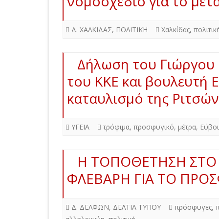
νομοσχέδιο για το μετ
Δ. ΧΑΛΚΙΔΑΣ
,
ΠΟΛΙΤΙΚΗ
Χαλκίδας
,
πολιτικ
Δήλωση του Γιώργου 
του ΚΚΕ και βουλευτή 
καταυλισμό της Ριτσώ
ΥΓΕΙΑ
τρόφιμα
,
προσφυγικό
,
μέτρα
,
Εύβοι
Η ΤΟΠΟΘΕΤΗΣΗ ΣΤΟ 
ΦΛΕΒΑΡΗ ΓΙΑ ΤΟ ΠΡΟΣ
Δ. ΔΕΛΦΩΝ
,
ΔΕΛΤΙΑ ΤΥΠΟΥ
πρόσφυγες
,