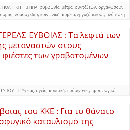
,
ΠΟΛΙΤΙΚΗ
ΗΠΑ
,
συμφωνία
,
μέτρα
,
συντάξεων
,
οργανώσουν
,
σούμπα
,
νομοσχέδιο
,
κοινωνική
,
πορεία
,
εργαζόμενους
,
ανάπτυξη
ΕΡΕΑΣ-ΕΥΒΟΙΑΣ : Τα λεφτά των
ης μεταναστών στους
ις φιέστες των γραβατομένων
 ΤΥΠΟΥ
Υγείας
,
υγεία
,
πολιτική
,
πρόσφυγες
,
προσφυγικό
οιας του ΚΚΕ : Για το θάνατο
σφυγικό καταυλισμό της