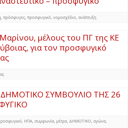
αναστευτικό – προσφυγικό
Δ. ΣΚΥΡΟΥ
Δ. ΜΩΛΟΥ-ΑΓ.ΚΩΝ/ΝΟΥ
ΠΕΡΙΒΑΛΛΟΝ
Δ. ΣΤΥΛΙΔΑΣ
ΕΠΙΣΤΗΜΗ
ή
,
πρόσφυγες
,
προσφυγικό
,
νομοσχέδιο
,
ανάπτυξη
ΠΟΛΙΤΙΣΜΟΣ
Μαρίνου, μέλους του ΠΓ της ΚΕ
ΑΘΛΗΤΙΣΜΟΣ
Εύβοιας, για τον προσφυγικό
ΕΥΡΩΠΑΪΚΗ ΕΝΩΣΗ
νας
ΚΟΣΜΟΣ
ΑΝΑΔΡΟΜΕΣ ΣΤΗΝ
ας
ΠΡΟΣΦΑΤΗ ΙΣΤΟΡΙΑ
ΔΗΜΟΤΙΚΟ ΣΥΜΒΟΥΛΙΟ ΤΗΣ 26
ΦΥΓΙΚΟ
προσφυγικό
,
ΗΠΑ
,
συμφωνία
,
μέτρα
,
ΔΗΜΟΤΙΚΟ
,
αγώνα
,