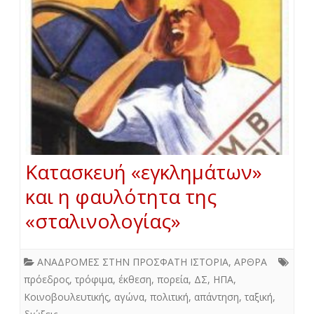
Κατασκευή «εγκλημάτων»
και η φαυλότητα της
«σταλινολογίας»
ΑΝΑΔΡΟΜΕΣ ΣΤΗΝ ΠΡΟΣΦΑΤΗ ΙΣΤΟΡΙΑ
,
ΑΡΘΡΑ
πρόεδρος
,
τρόφιμα
,
έκθεση
,
πορεία
,
ΔΣ
,
ΗΠΑ
,
Κοινοβουλευτικής
,
αγώνα
,
πολιτική
,
απάντηση
,
ταξική
,