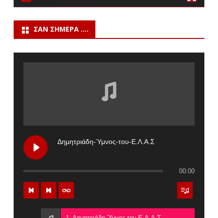
ΣΑΝ ΣΉΜΕΡΑ ….
Δημητριάδη-Ύμνος-του-Ε.Λ.Α.Σ
00:00
1. Δημητριάδη-Ύμνος-του-Ε.Λ.Α.Σ