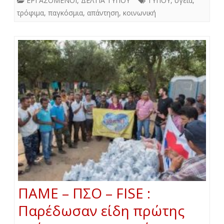
ΕΡΓΑΖΟΜΕΝΟΙ
,
ΔΕΛΤΙΑ ΤΥΠΟΥ
ΤΥΠΟΥ
,
υγεία
,
τρόφιμα
,
παγκόσμια
,
απάντηση
,
κοινωνική
ΠΑΜΕ – ΠΣΟ – FISE :
Παρέδωσαν είδη πρώτης