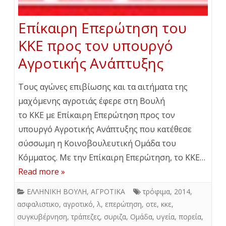
Επίκαιρη Επερώτηση του
ΚΚΕ προς τον υπουργό
Αγροτικής Ανάπτυξης
Τους αγώνες επιβίωσης και τα αιτήματα της
μαχόμενης αγροτιάς έφερε στη Βουλή
το ΚΚΕ με Επίκαιρη Επερώτηση προς τον
υπουργό Αγροτικής Ανάπτυξης που κατέθεσε
σύσσωμη η Κοινοβουλευτική Ομάδα του
Κόμματος. Με την Επίκαιρη Επερώτηση, το ΚΚΕ…
Read more »
ΕΛΛΗΝΙΚΗ ΒΟΥΛΗ
,
ΑΓΡΟΤΙΚΑ
τρόφιμα
,
2014
,
ασφαλιστικο
,
αγροτικό
,
λ
,
επερώτηση
,
οτε
,
κκε
,
συγκυβέρνηση
,
τράπεζες
,
συριζα
,
Ομάδα
,
υγεία
,
πορεία
,