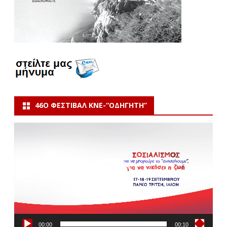
46Ο ΦΕΣΤΙΒΆΛ ΚΝΕ-“ΟΔΗΓΗΤΗ”
Πρόγραμμα
Αναπαραγωγής
Βίντεο
00:00
00:10