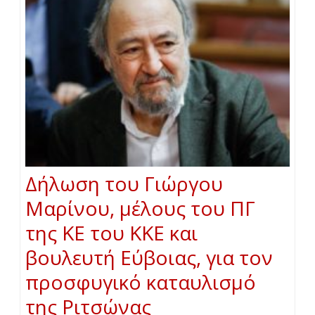
Δήλωση του Γιώργου
Μαρίνου, μέλους του ΠΓ
της ΚΕ του ΚΚΕ και
βουλευτή Εύβοιας, για τον
προσφυγικό καταυλισμό
της Ριτσώνας