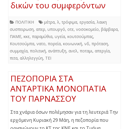
δικών του συμφερόντων
ΠΟΛΙΤΙΚΗ
μέτρα
,
λ
,
τρόφιμα
,
εργασία
,
λαικη
συσπειρωση
,
απερ
,
υπουργό
,
οτε
,
νοσοκομείο
,
βάρβαρα
,
ΠΑΜΕ
,
κκε
,
παραμύθια
,
υγεία
,
κουτσούμπας
,
Κουτσούμπα
,
νατο
,
πορεία
,
κοινωνική
,
νδ
,
πρόταση
,
συμμαχία
,
πολιτική
,
ανάπτυξη
,
ανελ
,
ποταμι
,
απεργία
,
πιτα
,
αλληλεγγύη
,
ΤΕΙ
ΠΕΖΟΠΟΡΙΑ ΣΤΑ
ΑΝΤΑΡΤΙΚΑ ΜΟΝΟΠΑΤΙΑ
ΤΟΥ ΠΑΡΝΑΣΣΟΥ
Στα χνάρια όσων πολέμησαν για τη λευτεριά Την
ερχόμενη Κυριακή 29 Μάη, η πεζοπορία που
οργανώνουν το ΚΣ της ΚΝΕ και το Τμήμα