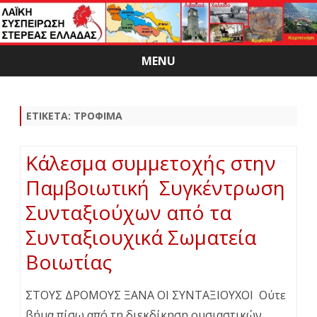
MENU
Skip
to
content
ΕΤΙΚΈΤΑ:
ΤΡΌΦΙΜΑ
Κάλεσμα συμμετοχής στην
Παμβοιωτική Συγκέντρωση
Συνταξιούχων από τα
Συνταξιουχικά Σωματεία
Βοιωτίας
ΣΤΟΥΣ ΔΡΟΜΟΥΣ ΞΑΝΑ ΟΙ ΣΥΝΤΑΞΙΟΥΧΟΙ Ούτε
βήμα πίσω από τη διεκδίκηση ουσιαστικών