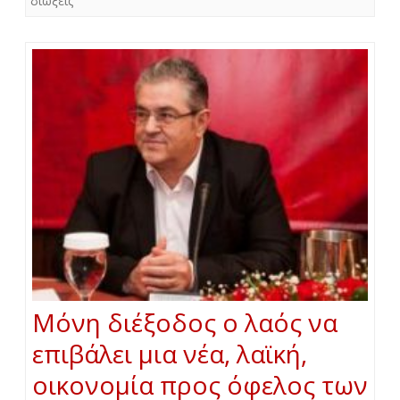
διώξεις
Μόνη διέξοδος ο λαός να
επιβάλει μια νέα, λαϊκή,
οικονομία προς όφελος των