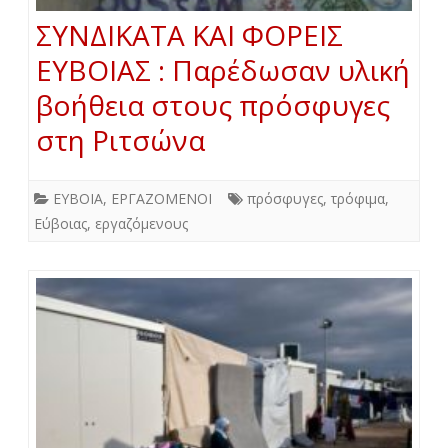
ΣΥΝΔΙΚΑΤΑ ΚΑΙ ΦΟΡΕΙΣ
ΕΥΒΟΙΑΣ : Παρέδωσαν υλική
βοήθεια στους πρόσφυγες
στη Ριτσώνα
ΕΥΒΟΙΑ
,
ΕΡΓΑΖΟΜΕΝΟΙ
πρόσφυγες
,
τρόφιμα
,
Εύβοιας
,
εργαζόμενους