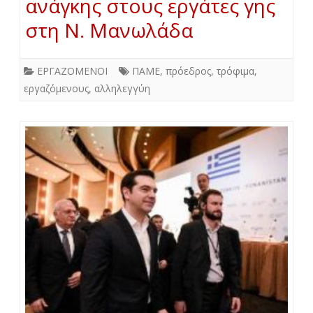
ανάγκης στους εργάτες γης
στη Ν. Μανωλάδα
ΕΡΓΑΖΟΜΕΝΟΙ
ΠΑΜΕ
,
πρόεδρος
,
τρόφιμα
,
εργαζόμενους
,
αλληλεγγύη