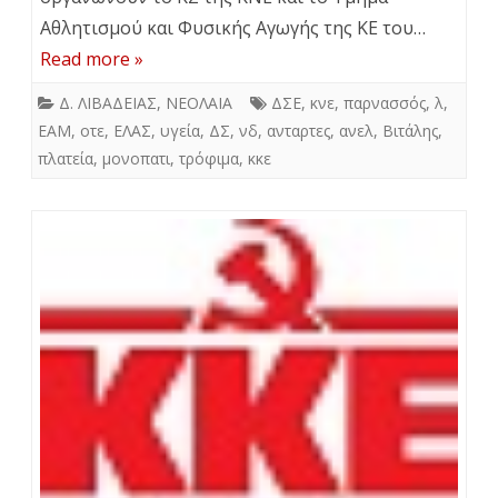
Αθλητισμού και Φυσικής Αγωγής της ΚΕ του…
Read more »
Δ. ΛΙΒΑΔΕΙΑΣ
,
ΝΕΟΛΑΙΑ
ΔΣΕ
,
κνε
,
παρνασσός
,
λ
,
ΕΑΜ
,
οτε
,
ΕΛΑΣ
,
υγεία
,
ΔΣ
,
νδ
,
ανταρτες
,
ανελ
,
Βιτάλης
,
πλατεία
,
μονοπατι
,
τρόφιμα
,
κκε