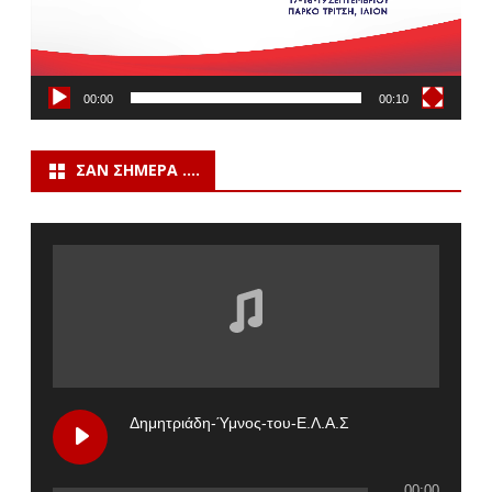
00:00
00:10
ΣΑΝ ΣΉΜΕΡΑ ….
Δημητριάδη-Ύμνος-του-Ε.Λ.Α.Σ
00:00