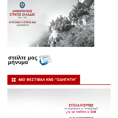
46Ο ΦΕΣΤΙΒΆΛ ΚΝΕ-“ΟΔΗΓΗΤΗ”
Πρόγραμμα
Αναπαραγωγής
Βίντεο