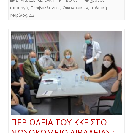
Δ. ΛΙΒΑΔΕΙΑΣ
,
ΕΛΛΗΝΙΚΗ ΒΟΥΛΗ
χρόνος
,
υπουργό
,
Περιβάλλοντος
,
Οικονομικών
,
πολιτική
,
Μαρίνος
,
ΔΣ
ΠΕΡΙΟΔΕΙΑ ΤΟΥ ΚΚΕ ΣΤΟ
ΝΟΣΟΚΟΜΕΙΟ ΛΙΒΑΔΕΙΑΣ :