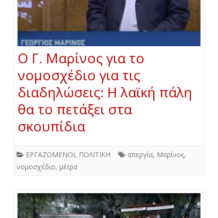
Ο Γ. Μαρίνος για το
νομοσχέδιο για τις
διαδηλώσεις: Η λαϊκή πάλη
θα το πετάξει στα
σκουπίδια
ΕΡΓΑΖΟΜΕΝΟΙ
,
ΠΟΛΙΤΙΚΗ
απεργία
,
Μαρίνος
,
νομοσχέδιο
,
μέτρα