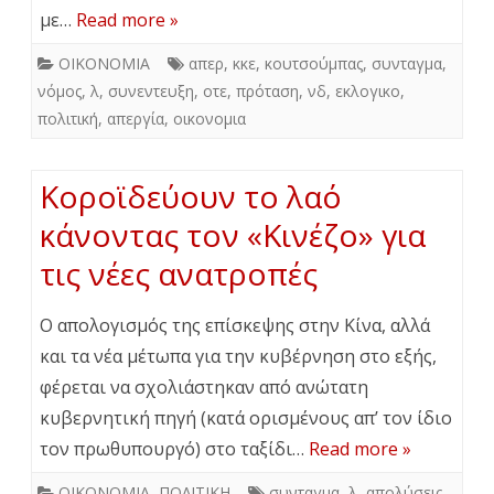
με…
Read more »
ΟΙΚΟΝΟΜΙΑ
απερ
,
κκε
,
κουτσούμπας
,
συνταγμα
,
νόμος
,
λ
,
συνεντευξη
,
οτε
,
πρόταση
,
νδ
,
εκλογικο
,
πολιτική
,
απεργία
,
οικονομια
Κοροϊδεύουν το λαό
κάνοντας τον «Κινέζο» για
τις νέες ανατροπές
Ο απολογισμός της επίσκεψης στην Κίνα, αλλά
και τα νέα μέτωπα για την κυβέρνηση στο εξής,
φέρεται να σχολιάστηκαν από ανώτατη
κυβερνητική πηγή (κατά ορισμένους απ’ τον ίδιο
τον πρωθυπουργό) στο ταξίδι…
Read more »
ΟΙΚΟΝΟΜΙΑ
,
ΠΟΛΙΤΙΚΗ
συνταγμα
,
λ
,
απολύσεις
,