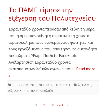
Το ΠΑΜΕ τίμησε την
εξέγερση του Πολυτεχνείου
Σαρανταδύο χρόνια πέρασαν από ΄κείνη τη μέρα
που η αμερικανοκίνητη στρατιωτική χούντα
αιματοκύλησε τους εξεγερμένους φοιτητές και
τους εργαζόμενους που απαίτησαν τα αυτονόητα
δικαιώματα “Ψωμί-Παιδεία-Ελευθερία-
Ανεξαρτησία”. Σαρανταδύο χρόνια
ακατάπαυστων λαϊκών αγώνων που…
Read more
»
ΕΡΓΑΖΟΜΕΝΟΙ
,
ΝΕΟΛΑΙΑ
,
ΠΟΛΙΤΙΚΗ
λ
,
ΠΑΜΕ
,
νδ
,
2015
,
συνταγμα
,
νεολαία
Σελιδοποίηση
1
2
Next »