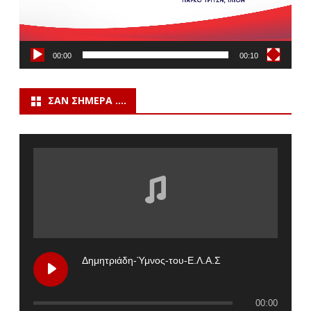
00:00
00:10
ΣΑΝ ΣΉΜΕΡΑ ….
Δημητριάδη-Ύμνος-του-Ε.Λ.Α.Σ
00:00