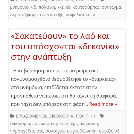
μνημονιο
,
νδ
,
πολιτική
,
κκε
,
εε
,
κουτσούμπας
,
συνταγμα
,
δημοψήφισμα
,
συνεντευξη
,
ασφαλιστικο
,
λ
«Σακατεύουν» το λαό και
του υπόσχονται «δεκανίκι»
στην ανάπτυξη
Η κυβέρνηση που με το εκτρωματικό
πολυνομοσχέδιο θεσμοθέτησε το «διαρκείας»
στα μνημόνια, επιδίδεται έκτοτε στην
προσπάθεια να πείσει ότι θα κάνει τη διαφορά,
που τάχα δεν μπόρεσε στη φάση…
Read more »
ΕΡΓΑΖΟΜΕΝΟΙ
,
ΟΙΚΟΝΟΜΙΑ
,
ΠΟΛΙΤΙΚΗ
οικονομια
,
ασφαλιστικο
,
εε
,
λ
,
ερτ
,
μνημονιο
,
νομοσχέδιο
,
οτε
,
συνταγμα
,
συγκυβέρνηση
,
συριζα
,
νδ
,