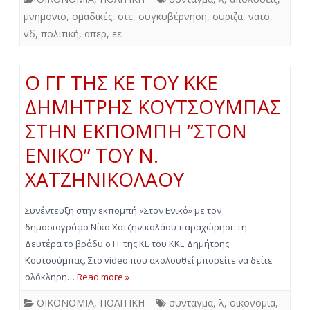
μνημονιο
,
ομαδικές
,
οτε
,
συγκυβέρνηση
,
συριζα
,
νατο
,
νδ
,
πολιτική
,
απερ
,
εε
Ο ΓΓ ΤΗΣ ΚΕ ΤΟΥ ΚΚΕ
ΔΗΜΗΤΡΗΣ ΚΟΥΤΣΟΥΜΠΑΣ
ΣΤΗΝ ΕΚΠΟΜΠΗ “ΣΤΟΝ
ΕΝΙΚΟ” ΤΟΥ Ν.
ΧΑΤΖΗΝΙΚΟΛΑΟΥ
Συνέντευξη στην εκπομπή «Στον Ενικό» με τον
δημοσιογράφο Νίκο Χατζηνικολάου παραχώρησε τη
Δευτέρα το βράδυ ο ΓΓ της ΚΕ του ΚΚΕ Δημήτρης
Κουτσούμπας. Στο video που ακολουθεί μπορείτε να δείτε
ολόκληρη…
Read more »
ΟΙΚΟΝΟΜΙΑ
,
ΠΟΛΙΤΙΚΗ
συνταγμα
,
λ
,
οικονομια
,