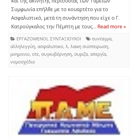
και της ακίνητης περιουσίας των Ταμείων
Συμφωνία επήλθε με το κουαρτέτο για το
Ασφαλιστικό, μετά τη συνάντηση που είχε ο Γ.
Κατρούγκαλος την Πέμπτη με τους…
Read more »
ΕΡΓΑΖΟΜΕΝΟΙ
,
ΣΥΝΤΑΞΙΟΥΧΟΙ
συνταγμα
,
αλληλεγγύη
,
ασφαλιστικο
,
λ
,
λαικη συσπειρωση
,
μνημονιο
,
οτε
,
συγκυβέρνηση
,
συριζα
,
απεργία
,
νομοσχέδιο