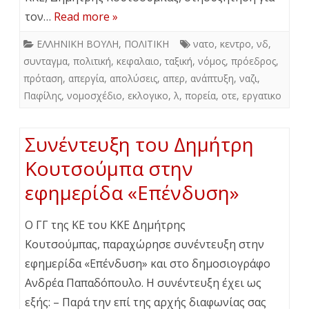
τον…
Read more »
ΕΛΛΗΝΙΚΗ ΒΟΥΛΗ
,
ΠΟΛΙΤΙΚΗ
νατο
,
κεντρο
,
νδ
,
συνταγμα
,
πολιτική
,
κεφαλαιο
,
ταξική
,
νόμος
,
πρόεδρος
,
πρόταση
,
απεργία
,
απολύσεις
,
απερ
,
ανάπτυξη
,
ναζι
,
Παφίλης
,
νομοσχέδιο
,
εκλογικο
,
λ
,
πορεία
,
οτε
,
εργατικο
Συνέντευξη του Δημήτρη
Κουτσούμπα στην
εφημερίδα «Επένδυση»
Ο ΓΓ της ΚΕ του ΚΚΕ Δημήτρης
Κουτσούμπας, παραχώρησε συνέντευξη στην
εφημερίδα «Επένδυση» και στο δημοσιογράφο
Ανδρέα Παπαδόπουλο. Η συνέντευξη έχει ως
εξής: – Παρά την επί της αρχής διαφωνίας σας