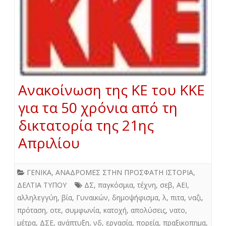
Ανακοίνωση της ΚΕ του ΚΚΕ
για τα 50 χρόνια από τη
δικτατορία της 21ης
Απριλίου
ΓΕΝΙΚΑ
,
ΑΝΑΔΡΟΜΕΣ ΣΤΗΝ ΠΡΟΣΦΑΤΗ ΙΣΤΟΡΙΑ
,
ΔΕΛΤΙΑ ΤΥΠΟΥ
ΔΣ
,
παγκόσμια
,
τέχνη
,
σεβ
,
ΑΕΙ
,
αλληλεγγύη
,
βία
,
Γυναικών
,
δημοψήφισμα
,
λ
,
πιτα
,
ναζι
,
πρόταση
,
οτε
,
συμφωνία
,
κατοχή
,
απολύσεις
,
νατο
,
μέτρα
,
ΔΣΕ
,
ανάπτυξη
,
νδ
,
εργασία
,
πορεία
,
πραξικοπημα
,