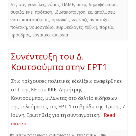
ΔΣ
,
οτε
,
γυναίκες
,
νόμος
,
ΠΑΜΕ
,
απερ
,
δημοψήφισμα
,
συριζα
,
κκε
,
πρόταση
,
ιδιωτικοποίηση
,
εε
,
απολύσεις
,
νατο
,
κουτσούμπας
,
ομαδικές
,
νδ
,
ναζι
,
ανάπτυξη
,
πολιτική
,
νομοσχέδιο
,
ευρωεκλογές
,
ταξική
,
πορεία
,
πρόεδρος
,
εργατικο
,
απεργία
Συνέντευξη του Δ.
Κουτσούμπα στην ΕΡΤ1
Στις τρέχουσες πολιτικές εξελίξεις αναφέρθηκε
ο ΓΓ της ΚΕ του ΚΚΕ, Δημήτρης
Κουτσούμπας, μιλώντας στο δελτίο ειδήσεων
της τηλεόρασης της ΕΡΤ 1 το βράδυ της Τρίτης 7
Ιούνη. Ερωτηθείς για τη συνταγματική…
Read
more »
ΕΡΓΑΖΟΜΕΝΟΙ
,
ΟΙΚΟΝΟΜΙΑ
,
ΠΟΛΙΤΙΚΗ