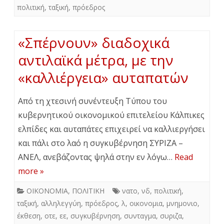
πολιτική
,
ταξική
,
πρόεδρος
«Σπέρνουν» διαδοχικά
αντιλαϊκά μέτρα, με την
«καλλιέργεια» αυταπατών
Από τη χτεσινή συνέντευξη Τύπου του
κυβερνητικού οικονομικού επιτελείου Κάλπικες
ελπίδες και αυταπάτες επιχειρεί να καλλιεργήσει
και πάλι στο λαό η συγκυβέρνηση ΣΥΡΙΖΑ –
ΑΝΕΛ, ανεβάζοντας ψηλά στην εν λόγω…
Read
more »
ΟΙΚΟΝΟΜΙΑ
,
ΠΟΛΙΤΙΚΗ
νατο
,
νδ
,
πολιτική
,
ταξική
,
αλληλεγγύη
,
πρόεδρος
,
λ
,
οικονομια
,
μνημονιο
,
έκθεση
,
οτε
,
εε
,
συγκυβέρνηση
,
συνταγμα
,
συριζα
,