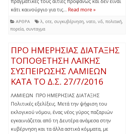
πραγματικές τους αιτίες προφανώς και δεν είναι
κάτι καινούργιο για τις…
Read more »
ΑΡΘΡΑ
λ
,
οτε
,
συγκυβέρνηση
,
νατο
,
νδ
,
πολιτική
,
πορεία
,
συνταγμα
ΠΡΟ ΗΜΕΡΗΣΙΑΣ ΔΙΑΤΑΞΗΣ
ΤΟΠΟΘΕΤΗΣΗ ΛΑΪΚΗΣ
ΣΥΣΠΕΙΡΩΣΗΣ ΛΑΜΙΕΩΝ
ΚΑΤΑ ΤΟ Δ.Σ. 27/7/2016
ΛΑΜΙΕΩΝ ΠΡΟ ΗΜΕΡΗΣΙΑΣ ΔΙΑΤΑΞΗΣ
Πολιτικές εξελίξεις. Μετά την ψήφιση του
εκλογικού νόμου, ένας νέος γύρος παζαριών
εγκαινιάζεται από τη Δευτέρα ανάμεσα στην
κυβέρνηση και τα άλλα αστικά κόμματα, με