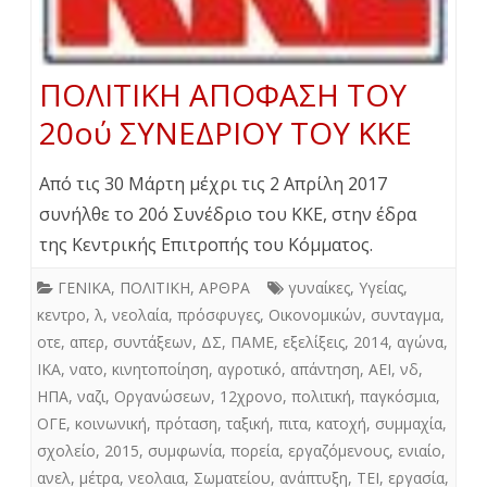
ΠΟΛΙΤΙΚΗ ΑΠΟΦΑΣΗ ΤΟΥ
20ού ΣΥΝΕΔΡΙΟΥ ΤΟΥ ΚΚΕ
Από τις 30 Μάρτη μέχρι τις 2 Απρίλη 2017
συνήλθε το 20ό Συνέδριο του ΚΚΕ, στην έδρα
της Κεντρικής Επιτροπής του Κόμματος.
ΓΕΝΙΚΑ
,
ΠΟΛΙΤΙΚΗ
,
ΑΡΘΡΑ
γυναίκες
,
Υγείας
,
κεντρο
,
λ
,
νεολαία
,
πρόσφυγες
,
Οικονομικών
,
συνταγμα
,
οτε
,
απερ
,
συντάξεων
,
ΔΣ
,
ΠΑΜΕ
,
εξελίξεις
,
2014
,
αγώνα
,
ΙΚΑ
,
νατο
,
κινητοποίηση
,
αγροτικό
,
απάντηση
,
ΑΕΙ
,
νδ
,
ΗΠΑ
,
ναζι
,
Οργανώσεων
,
12χρονο
,
πολιτική
,
παγκόσμια
,
ΟΓΕ
,
κοινωνική
,
πρόταση
,
ταξική
,
πιτα
,
κατοχή
,
συμμαχία
,
σχολείο
,
2015
,
συμφωνία
,
πορεία
,
εργαζόμενους
,
ενιαίο
,
ανελ
,
μέτρα
,
νεολαια
,
Σωματείου
,
ανάπτυξη
,
ΤΕΙ
,
εργασία
,