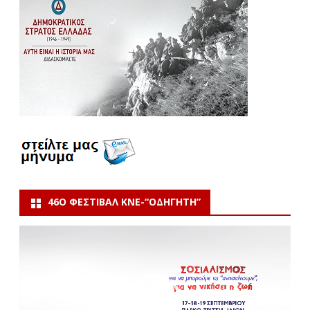
46Ο ΦΕΣΤΙΒΆΛ ΚΝΕ-“ΟΔΗΓΗΤΗ”
Πρόγραμμα
Αναπαραγωγής
Βίντεο